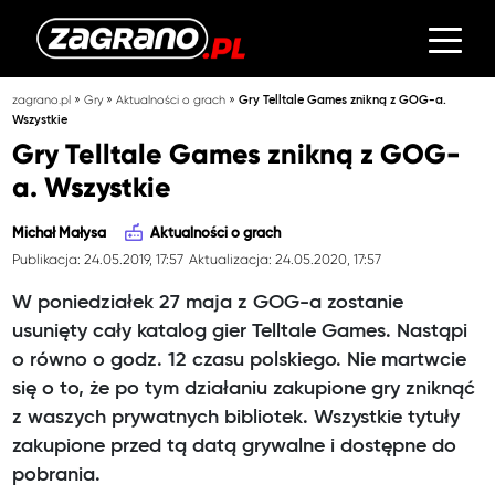
»
»
»
zagrano.pl
Gry
Aktualności o grach
Gry Telltale Games znikną z GOG-a.
Wszystkie
Gry Telltale Games znikną z GOG-
a. Wszystkie
Michał Małysa
Aktualności o grach
Publikacja: 24.05.2019, 17:57
Aktualizacja: 24.05.2020, 17:57
W poniedziałek 27 maja z GOG-a zostanie
usunięty cały katalog gier Telltale Games. Nastąpi
o równo o godz. 12 czasu polskiego. Nie martwcie
się o to, że po tym działaniu zakupione gry zniknąć
z waszych prywatnych bibliotek. Wszystkie tytuły
zakupione przed tą datą grywalne i dostępne do
pobrania.