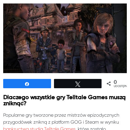
0
Udostępnij
Tweetuj
UDOSTĘPNIE
Dlaczego wszystkie gry Telltale Games muszą
zniknąć?
Popularne gry tworzone przez mistrzów epizodycznych
przygodówek znikną z platform GOG i Steam w wyniku
bankructwa studia Telltale Games
, które zostało