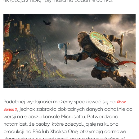
4K (opcja z HDR) i płynności na poziomie 60 FPS.
Podobnej wydajności możemy spodziewać się na
Xbox
, jednak zabrakło dokładnych danych odnośnie do
Series X
wersji na słabszą konsolę Microsoftu. Potwierdzono
natomiast, że osoby, które zdecydują się na kupno
produkcji na PS4 lub Xboksa One, otrzymają darmowe
ulepszenie do nowszej wersji, co ma dotyczyć również