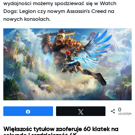
wydajności możemy spodziewać się w Watch
Dogs: Legion czy nowym Assassin's Creed na
nowych konsolach.
0
Udostępnij
Tweetuj
UDOSTĘPNIE
Większość tytułów zaoferuje 60 klatek na