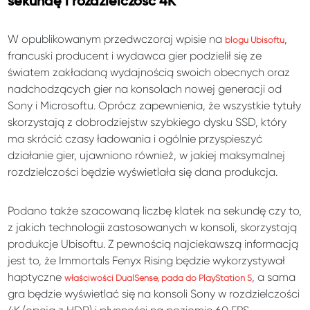
sekundę i rozdzielczość 4K
W opublikowanym przedwczoraj wpisie na
,
blogu Ubisoftu
francuski producent i wydawca gier podzielił się ze
światem zakładaną wydajnością swoich obecnych oraz
nadchodzących gier na konsolach nowej generacji od
Sony i Microsoftu. Oprócz zapewnienia, że wszystkie tytuły
skorzystają z dobrodziejstw szybkiego dysku SSD, który
ma skrócić czasy ładowania i ogólnie przyspieszyć
działanie gier, ujawniono również, w jakiej maksymalnej
rozdzielczości będzie wyświetlała się dana produkcja.
Podano także szacowaną liczbę klatek na sekundę czy to,
z jakich technologii zastosowanych w konsoli, skorzystają
produkcje Ubisoftu. Z pewnością najciekawszą informacją
jest to, że Immortals Fenyx Rising będzie wykorzystywał
haptyczne
, a sama
właściwości DualSense, pada do PlayStation 5
gra będzie wyświetlać się na konsoli Sony w rozdzielczości