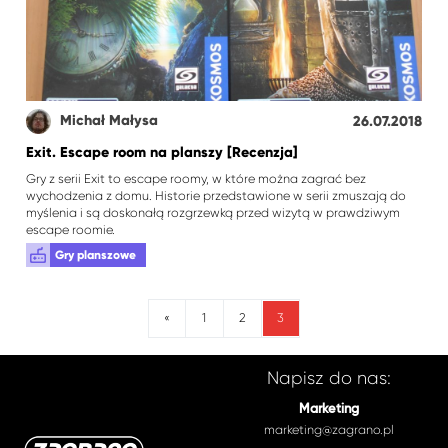
Michał Małysa
26.07.2018
Exit. Escape room na planszy [Recenzja]
Gry z serii Exit to escape roomy, w które można zagrać bez
wychodzenia z domu. Historie przedstawione w serii zmuszają do
myślenia i są doskonałą rozgrzewką przed wizytą w prawdziwym
escape roomie.
Gry planszowe
3
«
1
2
Napisz do nas:
Marketing
marketing@zagrano.pl