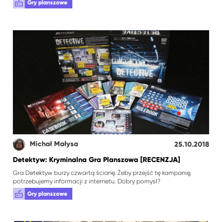
Gry planszowe
Michał Małysa
25.10.2018
Detektyw: Kryminalna Gra Planszowa [RECENZJA]
Gra Detektyw burzy czwartą ścianę. Żeby przejść tę kampanię,
potrzebujemy informacji z internetu. Dobry pomysł?
Gry planszowe