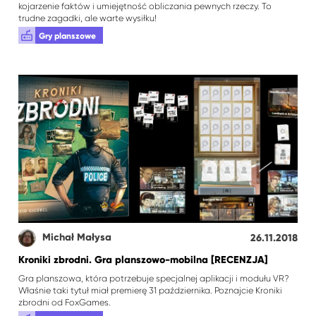
kojarzenie faktów i umiejętność obliczania pewnych rzeczy. To
trudne zagadki, ale warte wysiłku!
Gry planszowe
Michał Małysa
26.11.2018
Kroniki zbrodni. Gra planszowo-mobilna [RECENZJA]
Gra planszowa, która potrzebuje specjalnej aplikacji i modułu VR?
Właśnie taki tytuł miał premierę 31 października. Poznajcie Kroniki
zbrodni od FoxGames.