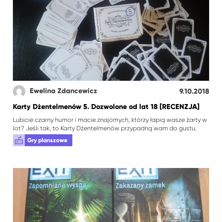
Ewelina Zdancewicz
9.10.2018
Karty Dżentelmenów 5. Dozwolone od lat 18 [RECENZJA]
Lubicie czarny humor i macie znajomych, którzy łapią wasze żarty w
lot? Jeśli tak, to Karty Dżentelmenów przypadną wam do gustu.
Gry planszowe