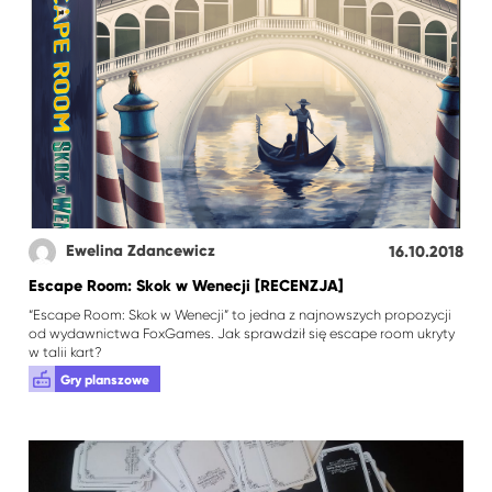
Ewelina Zdancewicz
16.10.2018
Escape Room: Skok w Wenecji [RECENZJA]
“Escape Room: Skok w Wenecji” to jedna z najnowszych propozycji
od wydawnictwa FoxGames. Jak sprawdził się escape room ukryty
w talii kart?
Gry planszowe