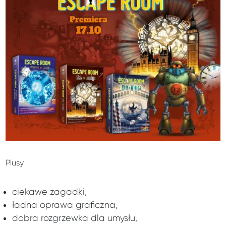
Plusy
ciekawe zagadki,
ładna oprawa graficzna,
dobra rozgrzewka dla umysłu,