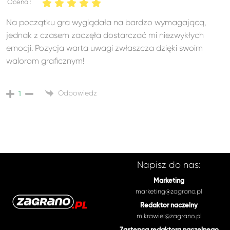
Ocena :
Na początku gra wyglądała na bardzo wymagającą,
jednak z czasem zaczęła dostarczać mi niezwykłych
emocji. Pozycja warta uwagi zwłaszcza dzięki swoim
walorom graficznym!
Odpowiedz
1
Napisz do nas:
Marketing
marketing@zagrano.pl
Redaktor naczelny
m.krawiel@zagrano.pl