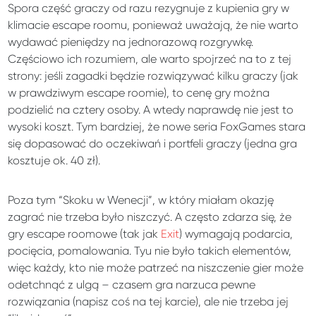
Spora część graczy od razu rezygnuje z kupienia gry w
klimacie escape roomu, ponieważ uważają, że nie warto
wydawać pieniędzy na jednorazową rozgrywkę.
Częściowo ich rozumiem, ale warto spojrzeć na to z tej
strony: jeśli zagadki będzie rozwiązywać kilku graczy (jak
w prawdziwym escape roomie), to cenę gry można
podzielić na cztery osoby. A wtedy naprawdę nie jest to
wysoki koszt. Tym bardziej, że nowe seria FoxGames stara
się dopasować do oczekiwań i portfeli graczy (jedna gra
kosztuje ok. 40 zł).
Poza tym “Skoku w Wenecji”, w który miałam okazję
zagrać nie trzeba było niszczyć. A często zdarza się, że
gry escape roomowe (tak jak
Exit
) wymagają podarcia,
pocięcia, pomalowania. Tyu nie było takich elementów,
więc każdy, kto nie może patrzeć na niszczenie gier może
odetchnąć z ulgą – czasem gra narzuca pewne
rozwiązania (napisz coś na tej karcie), ale nie trzeba jej