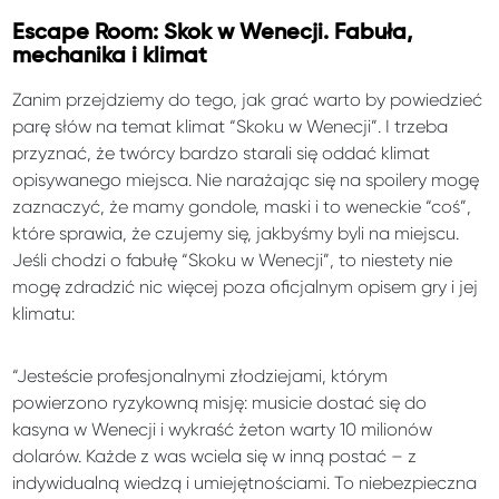
Escape Room: Skok w Wenecji. Fabuła,
mechanika i klimat
Zanim przejdziemy do tego, jak grać warto by powiedzieć
parę słów na temat klimat “Skoku w Wenecji”. I trzeba
przyznać, że twórcy bardzo starali się oddać klimat
opisywanego miejsca. Nie narażając się na spoilery mogę
zaznaczyć, że mamy gondole, maski i to weneckie “coś”,
które sprawia, że czujemy się, jakbyśmy byli na miejscu.
Jeśli chodzi o fabułę “Skoku w Wenecji”, to niestety nie
mogę zdradzić nic więcej poza oficjalnym opisem gry i jej
klimatu:
“Jesteście profesjonalnymi złodziejami, którym
powierzono ryzykowną misję: musicie dostać się do
kasyna w Wenecji i wykraść żeton warty 10 milionów
dolarów. Każde z was wciela się w inną postać – z
indywidualną wiedzą i umiejętnościami. To niebezpieczna