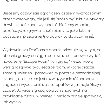
Jesteśmy oczywiście ograniczeni czasem wyznaczonym
przez twórców gry, ale jeśli się “spóźnimy” nikt nie otworzy
drzwi i nie każe nam wychodzić. Możemy w spokoju
dokończyć rozgrywkę, choć robimy to już z lekkim
poczuciem przegranej (no dobra- to dotyczy mnie).
Wydawnictwo FoxGames dobrze orientuje się w tym, co
obecnie graczy pociąga, ponieważ postanowiło wydać
nową serię “Escape Room”. Ich gry są “kieszonkową
wersją rozgrywki typu escape room, w której gracze
zostają uwięzieni i postawieni w pozornie beznadziejnej
sytuacji, a ich celem jest rozwiązywanie różnorodnych
zagadek i wydostanie się z tarapatów w jak najkrótszym
czasie”. Ja wraz z grupą dobrych znajomych na
przykładzie “Skoku w Wenecji” miałam okazję sprawdzić,
jak wyszło.