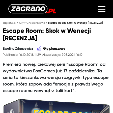
»
»
»
zagrano.pl
Gry
Gry planszowe
Escape Room: Skok w Wenecji [RECENZJA]
Escape Room: Skok w Wenecji
[RECENZJA]
Ewelina Zdancewicz
Gry planszowe
Publikacja: 16.10.2018, 11:29
Aktualizacja: 7.08.2021, 16:19
Premiera nowej, ciekawej serii “Escape Room” od
wydawnictwa FoxGames już 17 października. Ta
seria to kieszonkowa wersja rozgrywki typu escape
room, która zapowiada “emocje z prawdziwego
escape roomu wewnątrz talii kart”.