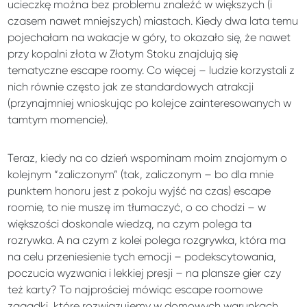
ucieczkę można bez problemu znaleźć w większych (i
czasem nawet mniejszych) miastach. Kiedy dwa lata temu
pojechałam na wakacje w góry, to okazało się, że nawet
przy kopalni złota w Złotym Stoku znajdują się
tematyczne escape roomy. Co więcej – ludzie korzystali z
nich równie często jak ze standardowych atrakcji
(przynajmniej wnioskując po kolejce zainteresowanych w
tamtym momencie).
Teraz, kiedy na co dzień wspominam moim znajomym o
kolejnym “zaliczonym” (tak, zaliczonym – bo dla mnie
punktem honoru jest z pokoju wyjść na czas) escape
roomie, to nie muszę im tłumaczyć, o co chodzi – w
większości doskonale wiedzą, na czym polega ta
rozrywka. A na czym z kolei polega rozgrywka, która ma
na celu przeniesienie tych emocji – podekscytowania,
poczucia wyzwania i lekkiej presji – na plansze gier czy
też karty? To najprościej mówiąc escape roomowe
zagadki, które rozwiązujemy w domowych warunkach.