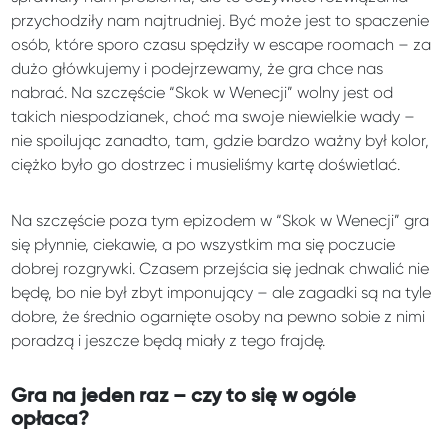
przychodziły nam najtrudniej. Być może jest to spaczenie
osób, które sporo czasu spędziły w escape roomach – za
dużo główkujemy i podejrzewamy, że gra chce nas
nabrać. Na szczęście “Skok w Wenecji” wolny jest od
takich niespodzianek, choć ma swoje niewielkie wady –
nie spoilując zanadto, tam, gdzie bardzo ważny był kolor,
ciężko było go dostrzec i musieliśmy kartę doświetlać.
Na szczęście poza tym epizodem w “Skok w Wenecji” gra
się płynnie, ciekawie, a po wszystkim ma się poczucie
dobrej rozgrywki. Czasem przejścia się jednak chwalić nie
będę, bo nie był zbyt imponujący – ale zagadki są na tyle
dobre, że średnio ogarnięte osoby na pewno sobie z nimi
poradzą i jeszcze będą miały z tego frajdę.
Gra na jeden raz – czy to się w ogóle
opłaca?