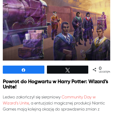
0
Udostępnij
Tweetuj
UDOSTĘPNIE
Powrót do Hogwartu w Harry Potter: Wizard’s
Unite!
Ledwo zakończył się sierpniowy
Community Day w
Wizard’s Unite
, a entuzjaści magicznej produkcji Niantic
Games mają kolejną okazję do sprawdzenia zmian z