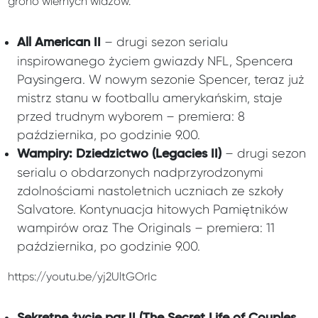
grono wiernych widzów.
– drugi sezon serialu
All American II
inspirowanego życiem gwiazdy NFL, Spencera
Paysingera. W nowym sezonie Spencer, teraz już
mistrz stanu w footballu amerykańskim, staje
przed trudnym wyborem – premiera: 8
października, po godzinie 9.00.
– drugi sezon
Wampiry: Dziedzictwo (Legacies II)
serialu o obdarzonych nadprzyrodzonymi
zdolnościami nastoletnich uczniach ze szkoły
Salvatore. Kontynuacja hitowych Pamiętników
wampirów oraz The Originals – premiera: 11
października, po godzinie 9.00.
https://youtu.be/yj2UltGOrIc