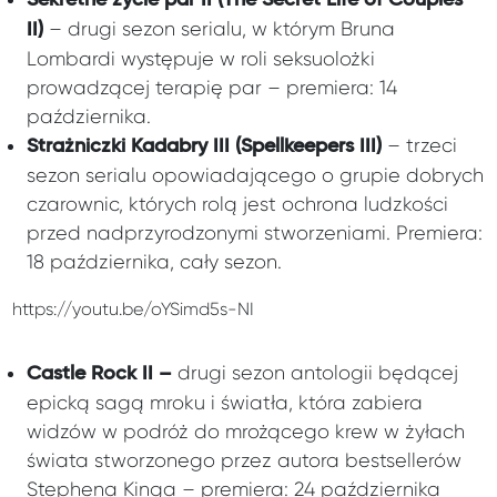
Sekretne życie par II (The Secret Life of Couples
– drugi sezon serialu, w którym Bruna
II)
Lombardi występuje w roli seksuolożki
prowadzącej terapię par – premiera: 14
października.
– trzeci
Strażniczki Kadabry III (Spellkeepers III)
sezon serialu opowiadającego o grupie dobrych
czarownic, których rolą jest ochrona ludzkości
przed nadprzyrodzonymi stworzeniami. Premiera:
18 października, cały sezon.
https://youtu.be/oYSimd5s-NI
drugi sezon antologii będącej
Castle Rock II –
epicką sagą mroku i światła, która zabiera
widzów w podróż do mrożącego krew w żyłach
świata stworzonego przez autora bestsellerów
Stephena Kinga – premiera: 24 października