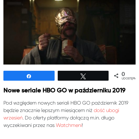
0
Udostępnij
Tweetuj
UDOSTĘPNIE
Nowe seriale HBO GO w październiku 2019
Pod względem nowych seriali HBO GO październik 2019
będzie znacznie lepszym miesiącem niż
dość ubogi
wrzesień
. Do oferty platformy dołączą m.in. długo
wyczekiwani przez nas
Watchmeni
!