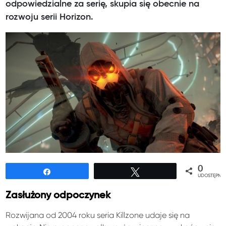
odpowiedzialne za serię, skupia się obecnie na
rozwoju serii Horizon.
0
Udostępnij
Tweetuj
UDOSTĘPNIE
Zasłużony odpoczynek
Rozwijana od 2004 roku seria Killzone udaje się na