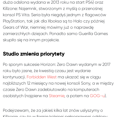
duża odsłona wydana w 2013 roku na start PS4) oraz
Killzone: Najemnik, stworzonym z myślą o przenośnej
konsol PS Vita. Seria była niegdyś jednym z flagowców
PlayStation, tak jak dla Xboksa są to Halo czy później
Gears of War, niemniej mówimy już o naprawdę
zamierzchłych dziejach. Ponadto samo Guerilla Games
skupiło się na innym projekcie.
Studio zmienia priorytety
Po sporym sukcesie Horizon: Zero Dawn wydanym w 2017
roku było jasne, że kwestią czasu jest wydanie
kontynuacji.
Forbidden West
ma ukazać się w ciągu
najbliższych 12 miesięcy na nowej konsoli Sony, a w między
czasie Zero Dawn zadebiutowało na komputerach
osobistych (najpierw na
Steamie
, a potem na
GOG-u
).
Podejrzewam, że za jakieś kilka lat znów usłyszymy o
Killzonie, czy to w formie kolejnej pełnoprawnej odsłony,