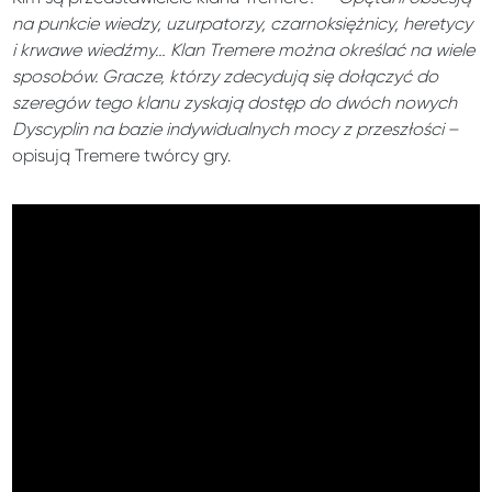
na punkcie wiedzy, uzurpatorzy, czarnoksiężnicy, heretycy
i krwawe wiedźmy… Klan Tremere można określać na wiele
sposobów. Gracze, którzy zdecydują się dołączyć do
szeregów tego klanu zyskają dostęp do dwóch nowych
Dyscyplin na bazie indywidualnych mocy z przeszłości
–
opisują Tremere twórcy gry.