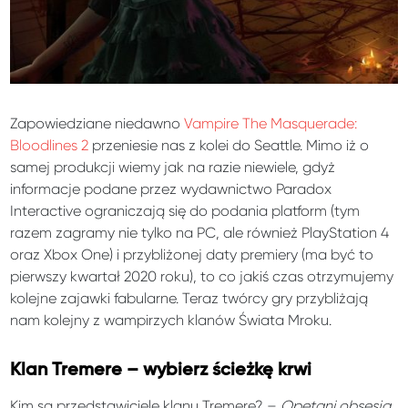
Zapowiedziane niedawno
Vampire The Masquerade:
Bloodlines 2
przeniesie nas z kolei do Seattle. Mimo iż o
samej produkcji wiemy jak na razie niewiele, gdyż
informacje podane przez wydawnictwo Paradox
Interactive ograniczają się do podania platform (tym
razem zagramy nie tylko na PC, ale również PlayStation 4
oraz Xbox One) i przybliżonej daty premiery (ma być to
pierwszy kwartał 2020 roku), to co jakiś czas otrzymujemy
kolejne zajawki fabularne. Teraz twórcy gry przybliżają
nam kolejny z wampirzych klanów Świata Mroku.
Klan Tremere – wybierz ścieżkę krwi
Kim są przedstawiciele klanu Tremere? –
Opętani obsesją