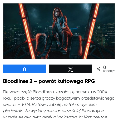
0
Udostępnij
Tweetuj
UDOSTĘPNIE
Bloodlines 2 – powrót kultowego RPG
Pierwsza część Bloodlines ukazała się na rynku w 2004
roku i podbiła serca graczy bogactwem przedstawionego
świata. –
VTM: B stawia fabułę na takim wysokim
piedestale, że wydany miesiąc wcześniej Bloodrayne
wydaje się być tylko grafiką i animacją. W Vampire the