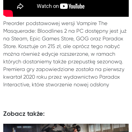
Preorder podstawowej wersji Vampire The
Masquerade: Bloodlines 2 na PC dostępny jest już
na Steam, Epic Games Store, GOG oraz Paradox
Store. Kosztuje on 215 zł, ale oprócz tego nabyć
można również edycje rozszerzone, w ramach
których dostaniemy także przepustkę sezonową.
Premiera gry zapowiedziane została na pierwszy
kwartał 2020 roku przez wydawnictwo Paradox
Interactive, które stworzenie nowej odsłony
wampirzej serii powierzyło założonemu w 2015 roku
studiu Hardsuit Labs. W Vampire The Masquerade:
Bloodlines 2 zagramy także na Xbox One oraz
Zobacz także:
PlayStation 4.