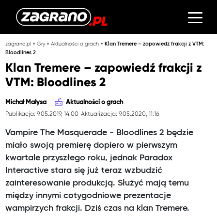
»
»
»
zagrano.pl
Gry
Aktualności o grach
Klan Tremere – zapowiedź frakcji z VTM:
Bloodlines 2
Klan Tremere – zapowiedź frakcji z
VTM: Bloodlines 2
Michał Małysa
Aktualności o grach
Publikacja: 9.05.2019, 14:00
Aktualizacja: 9.05.2020, 11:16
Vampire The Masquerade - Bloodlines 2 będzie
miało swoją premierę dopiero w pierwszym
kwartale przyszłego roku, jednak Paradox
Interactive stara się już teraz wzbudzić
zainteresowanie produkcją. Służyć mają temu
między innymi cotygodniowe prezentacje
wampirzych frakcji. Dziś czas na klan Tremere.