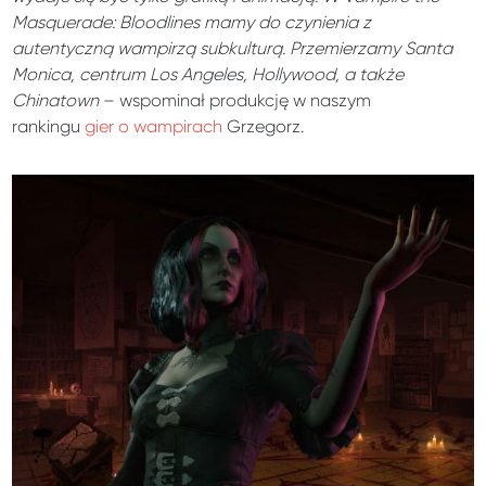
Masquerade: Bloodlines mamy do czynienia z
autentyczną wampirzą subkulturą. Przemierzamy Santa
Monica, centrum Los Angeles, Hollywood, a także
Chinatown
– wspominał produkcję w naszym
rankingu
gier o wampirach
Grzegorz.