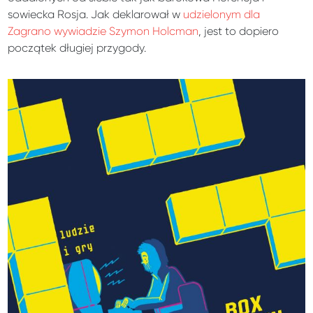
sowiecka Rosja. Jak deklarował w
udzielonym dla
Zagrano wywiadzie Szymon Holcman
, jest to dopiero
początek długiej przygody.