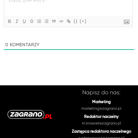
{}
[+]
0
KOMENTARZY
Napisz do nas:
Marketing
marketing@zagrano.pl
Redaktor naczelny
m.krawiel@zagrano.pl
Zastępca redaktora naczelnego
e.zdancewicz@zagrano.pl