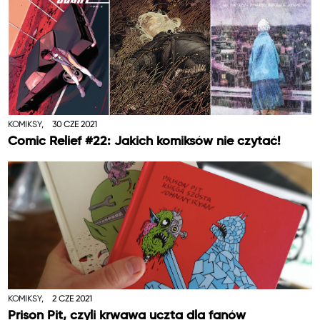
KOMIKSY,
30 CZE 2021
Comic Relief #22: Jakich komiksów nie czytać!
KOMIKSY,
2 CZE 2021
Prison Pit, czyli krwawa uczta dla fanów