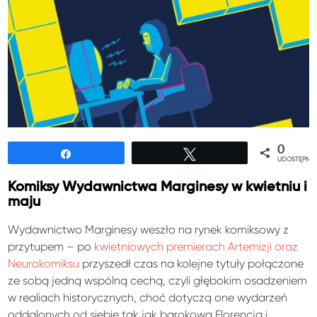
0
Udostępnij
Tweetuj
UDOSTĘPNIE
Komiksy Wydawnictwa Marginesy w kwietniu i
maju
Wydawnictwo Marginesy weszło na rynek komiksowy z
przytupem – po
kwietniowych premierach Artemizji oraz
Neurokomiksu
przyszedł czas na kolejne tytuły połączone
ze sobą jedną wspólną cechą, czyli głębokim osadzeniem
w realiach historycznych, choć dotyczą one wydarzeń
oddalonych od siebie tak jak barokowa Florencja i