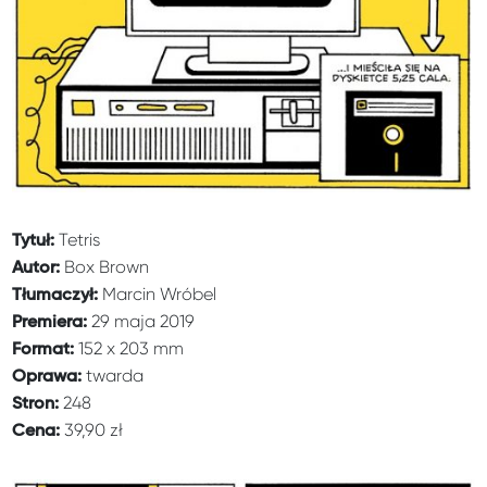
Tetris
Tytuł:
Box Brown
Autor:
Marcin Wróbel
Tłumaczył:
29 maja 2019
Premiera:
152 x 203 mm
Format:
twarda
Oprawa:
248
Stron:
39,90 zł
Cena: