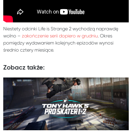
Niestety odcinki Life is Strange 2 wychodzą naprawdę
wolno –
zakończenie serii dopiero w grudniu
. Okres
pomiędzy wydawaniem kolejnych epizodów wynosi
średnio cztery miesiące.
Zobacz także: