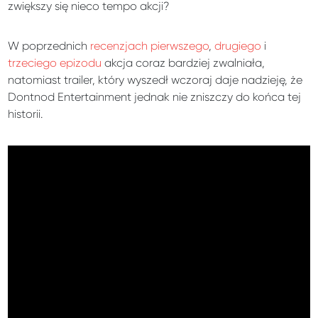
zwiększy się nieco tempo akcji?
W poprzednich
recenzjach pierwszego
,
drugiego
i
trzeciego epizodu
akcja coraz bardziej zwalniała,
natomiast trailer, który wyszedł wczoraj daje nadzieję, że
Dontnod Entertainment jednak nie zniszczy do końca tej
historii.