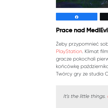
Udostępnij
Prace nad MediEvi
Żeby przypomnieć sobi
PlayStation
. Klimat f
gracze pokochali pier
końcówkę października
Twórcy gry ze studia 
It's the little things.