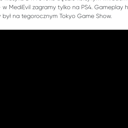
 – w MediEvil zagramy tylko na PS4. Gameplay
y był na tegorocznym Tokyo Game Show.