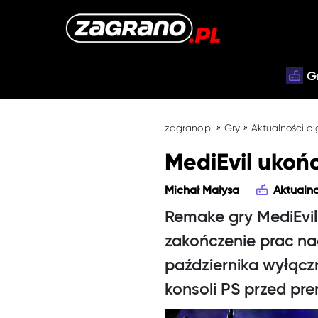
G
»
»
zagrano.pl
Gry
Aktualności o
MediEvil ukoń
Michał Małysa
Aktualno
Remake gry MediEvil
zakończenie prac na
października wyłączn
konsoli PS przed pr