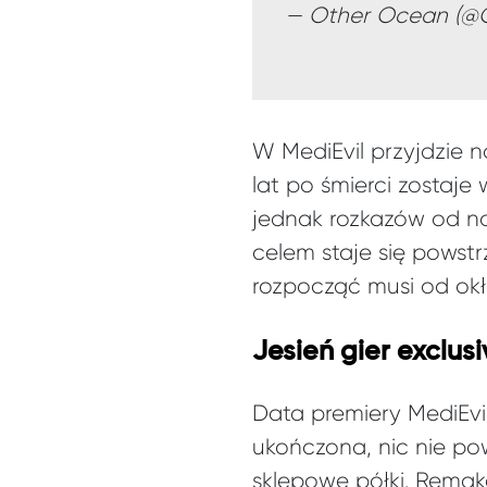
— Other Ocean (@
W MediEvil przyjdzie n
lat po śmierci zostaje
jednak rozkazów od no
celem staje się powstr
rozpocząć musi od ok
Jesień gier exclus
Data premiery MediEvil
ukończona, nic nie po
sklepowe półki. Remake