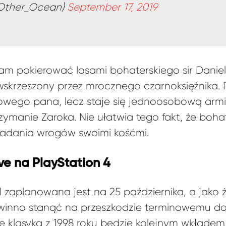
Other_Ocean)
September 17, 2019
am pokierować losami bohaterskiego sir Daniel
 wskrzeszony przez mrocznego czarnoksiężnika. 
wego pana, lecz staje się jednoosobową armi
zymanie Zaroka. Nie ułatwia tego fakt, że bohate
ładania wrogów swoimi kośćmi.
ive na PlayStation 4
 zaplanowana jest na 25 października, a jako ż
winno stanąć na przeszkodzie terminowemu dos
 klasyka z 1998 roku będzie kolejnym wkładem d