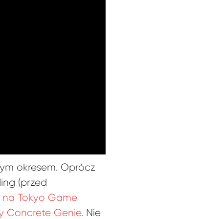
nym okresem. Oprócz
ing (przed
łu na Tokyo Game
y Concrete Genie
. Nie