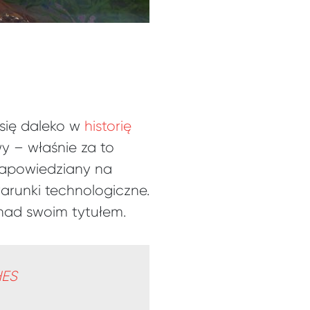
 się daleko w
historię
y – właśnie za to
 Zapowiedziany na
arunki technologiczne.
 nad swoim tytułem.
HES