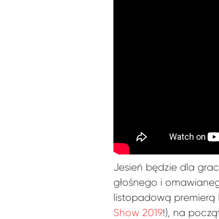
Jesień będzie dla gr
głośnego i omawianeg
listopadową premierą 
Show 2019
!), na pocz