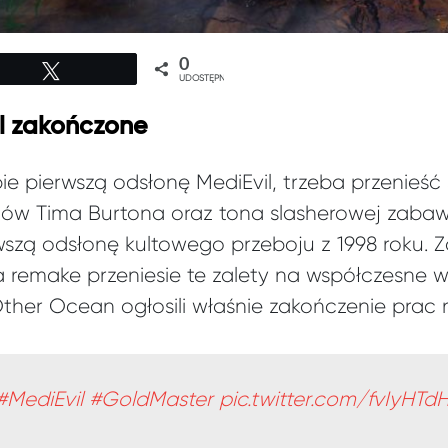
0
Tweetuj
UDOSTĘPNIEŃ
l zakończone
e pierwszą odsłonę MediEvil, trzeba przenieść
ilmów Tima Burtona oraz tona slasherowej zabaw
wszą odsłonę kultowego przeboju z 1998 roku.
 remake przeniesie te zalety na współczesne w
Other Ocean ogłosili właśnie zakończenie prac
#MediEvil
#GoldMaster
pic.twitter.com/fvIyHTd