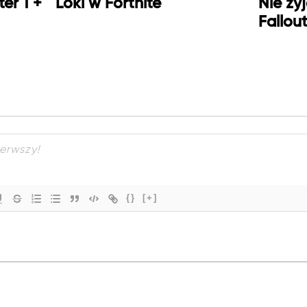
er 1 +
Loki w Fortnite
Nie ży
Fallou
{}
[+]