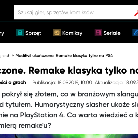
ry
Sprzęt
Komiksy
Seriale
»
 grach
MediEvil ukończone. Remake klasyka tylko na PS4
czone. Remake klasyka tylko n
Publikacja: 18.09.2019, 10:00
Aktualizacja: 18.09.
ści o grach
 pokrył się złotem, co w branżowym slang
d tytułem. Humorystyczny slasher ukaże si
ie na PlayStation 4. Co warto wiedzieć o k
emierą remake'u?