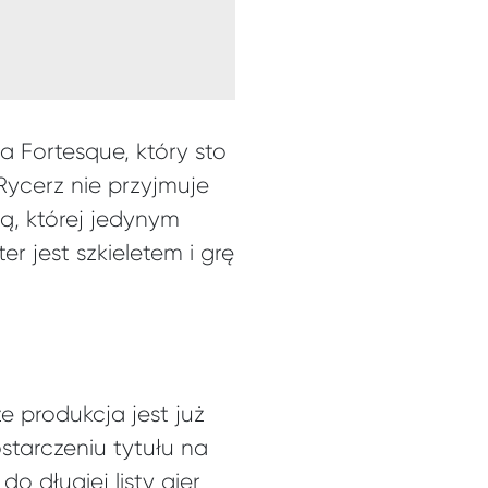
a Fortesque, który sto
Rycerz nie przyjmuje
ą, której jedynym
r jest szkieletem i grę
e produkcja jest już
tarczeniu tytułu na
o długiej listy gier