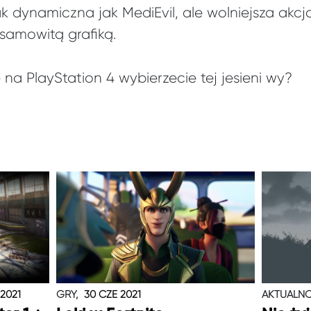
k dynamiczna jak MediEvil, ale wolniejsza akcj
amowitą grafiką.
e na PlayStation 4 wybierzecie tej jesieni wy?
 2021
GRY,
30 CZE 2021
AKTUALNO