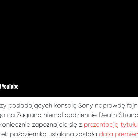
aczy posiadających konsolę Sony naprawdę faj
o na Zagrano niemal codziennie Death Strand
koniecznie zapoznajcie się z
prezentacją tytu
ątek października ustalona została
data premier