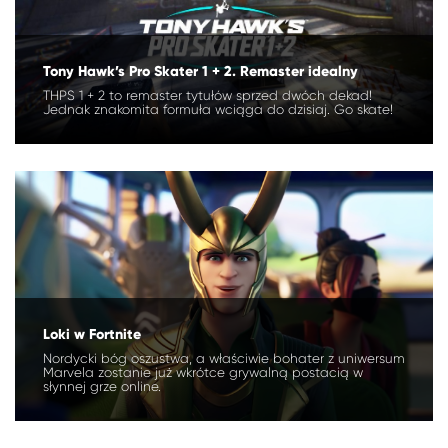
Tony Hawk’s Pro Skater 1 + 2. Remaster idealny
THPS 1 + 2 to remaster tytułów sprzed dwóch dekad!
Jednak znakomita formuła wciąga do dzisiaj. Go skate!
Loki w Fortnite
Nordycki bóg oszustwa, a właściwie bohater z uniwersum
Marvela zostanie już wkrótce grywalną postacią w
słynnej grze online.