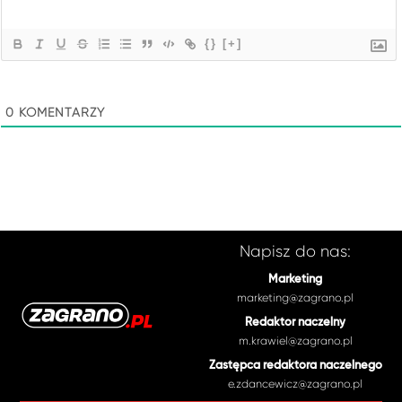
{}
[+]
0
KOMENTARZY
Napisz do nas:
Marketing
marketing@zagrano.pl
Redaktor naczelny
m.krawiel@zagrano.pl
Zastępca redaktora naczelnego
e.zdancewicz@zagrano.pl