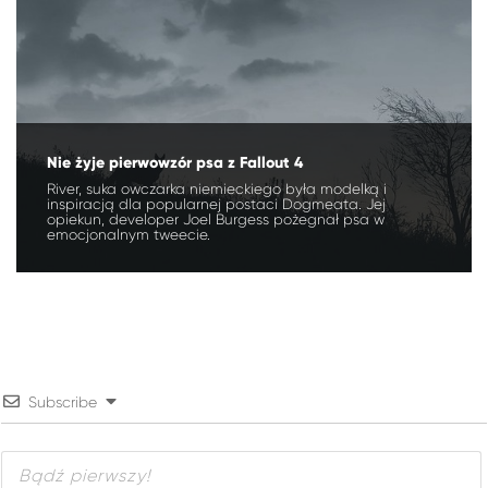
Nie żyje pierwowzór psa z Fallout 4
River, suka owczarka niemieckiego była modelką i
inspiracją dla popularnej postaci Dogmeata. Jej
opiekun, developer Joel Burgess pożegnał psa w
emocjonalnym tweecie.
Subscribe