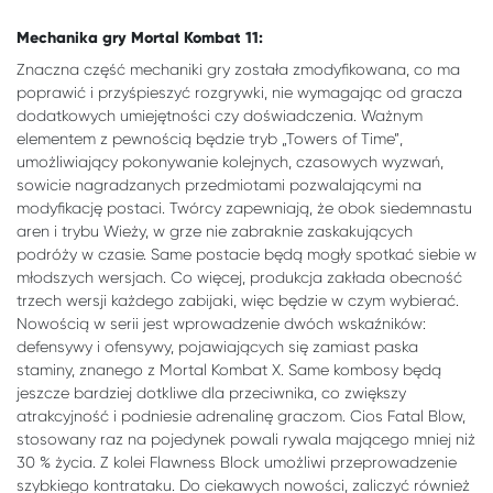
Mechanika gry Mortal Kombat 11:
Znaczna część mechaniki gry została zmodyfikowana, co ma
poprawić i przyśpieszyć rozgrywki, nie wymagając od gracza
dodatkowych umiejętności czy doświadczenia. Ważnym
elementem z pewnością będzie tryb „Towers of Time”,
umożliwiający pokonywanie kolejnych, czasowych wyzwań,
sowicie nagradzanych przedmiotami pozwalającymi na
modyfikację postaci. Twórcy zapewniają, że obok siedemnastu
aren i trybu Wieży, w grze nie zabraknie zaskakujących
podróży w czasie. Same postacie będą mogły spotkać siebie w
młodszych wersjach. Co więcej, produkcja zakłada obecność
trzech wersji każdego zabijaki, więc będzie w czym wybierać.
Nowością w serii jest wprowadzenie dwóch wskaźników:
defensywy i ofensywy, pojawiających się zamiast paska
staminy, znanego z Mortal Kombat X. Same kombosy będą
jeszcze bardziej dotkliwe dla przeciwnika, co zwiększy
atrakcyjność i podniesie adrenalinę graczom. Cios Fatal Blow,
stosowany raz na pojedynek powali rywala mającego mniej niż
30 % życia. Z kolei Flawness Block umożliwi przeprowadzenie
szybkiego kontrataku. Do ciekawych nowości, zaliczyć również