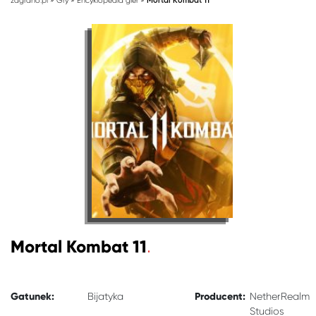
zagrano.pl
Gry
Encyklopedia gier
Mortal Kombat 11
Mortal Kombat 11
Gatunek:
Producent:
Bijatyka
NetherRealm
Studios