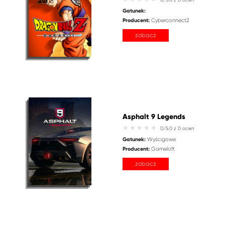
Gatunek:
Producent:
Cyberconnect2
zobacz
Asphalt 9 Legends
0/5.0 z 0 ocen
Gatunek:
Wyścigowe
Producent:
Gameloft
zobacz