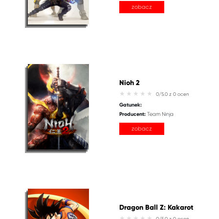
zobacz
Nioh 2
0/5.0 z 0 ocen
Gatunek:
Producent:
Team Ninja
zobacz
Dragon Ball Z: Kakarot
0/5.0 z 0 ocen