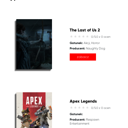
The Last of Us 2
0/5.0 z 0 ocen
Gatunek:
Akcji
Horror
Producent:
Naughty Dog
zobacz
Apex Legends
0/5.0 z 0 ocen
Gatunek:
Producent:
Respawn
Entertainment