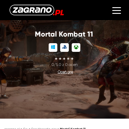
Mortal Kombat 11
0/5.0 z 0 ocen
Oceń grę
»
»
»