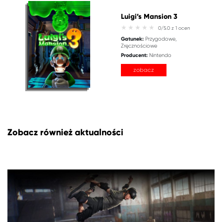
Luigi’s Mansion 3
0/5.0 z 1 ocen
Gatunek:
Przygodowe
Zręcznościowe
Producent:
Nintendo
zobacz
Zobacz również aktualności