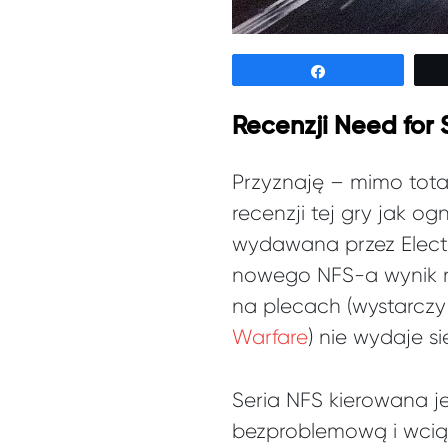
Udostępnij
Recenzji Need for
Przyznaję – mimo tota
recenzji tej gry jak og
wydawana przez Electr
nowego NFS-a wynik r
na plecach (wystarcz
Warfare
) nie wydaje s
Seria NFS kierowana j
bezproblemową i wciąg