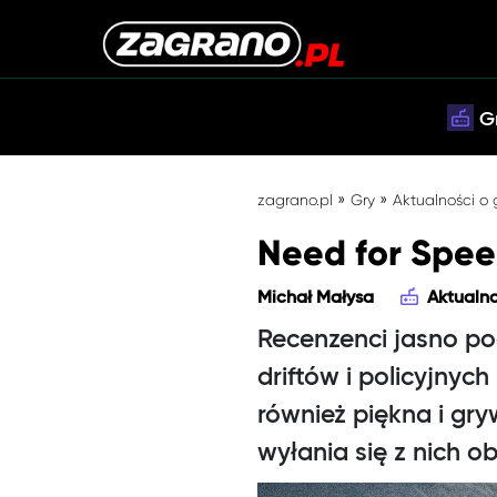
G
»
»
zagrano.pl
Gry
Aktualności o
Need for Spee
Michał Małysa
Aktualno
Recenzenci jasno po
driftów i policyjnyc
również piękna i gr
wyłania się z nich 