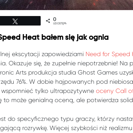
0
Tweetuj
UDOSTĘPNIEŃ
 Speed Heat bałem się jak ognia
lnej ekscytacji zapowiedziami
Need for Speed
nia. Okazuje się, że zupełnie niepotrzebnie! Na 
onic Arts produkcja studia Ghost Games uzysk
zędu 76%. W dobie hajpowanych pod niebiosa 
y wspomnieć tylko ultrapozytywne
oceny Call o
ię to może genialną oceną, ale potwierdza soli
est do specyficznego typu graczy, którzy nasta
ającą rozrywkę. Więcej szybkości niż realizmu