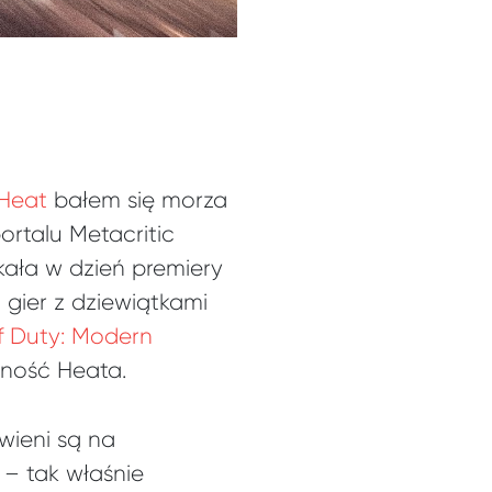
 Heat
bałem się morza
portalu Metacritic
ała w dzień premiery
gier z dziewiątkami
f Duty: Modern
dność Heata.
wieni są na
 – tak właśnie