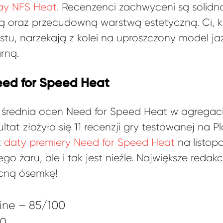
ay NFS Heat
. Recenzenci zachwyceni są solidno
ą oraz przecudowną warstwą estetyczną. Ci, k
tu, narzekają z kolei na uproszczony model jaz
rną.
ed for Speed Heat
 średnia ocen Need for Speed Heat w agregacie
ltat złożyło się 11 recenzji gry testowanej na P
z
daty premiery Need for Speed Heat
na listop
go żaru, ale i tak jest nieźle. Największe redak
ocną ósemkę!
ne – 85/100
00