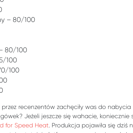
0
y – 80/100
– 80/100
75/100
70/100
100
0
 przez recenzentów zachęciły was do nabycia 
igówek? Jeżeli jeszcze się wahacie, koniecznie
ed for Speed Heat
. Produkcja pojawiła się dziś 