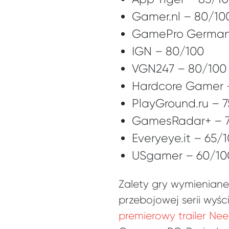
Gamer.nl – 80/10
GamePro German
IGN – 80/100
VGN247 – 80/100
Hardcore Gamer 
PlayGround.ru – 
GamesRadar+ – 
Everyeye.it – 65/
USgamer – 60/10
Zalety gry wymieniane
przebojowej serii wyśc
premierowy trailer Ne