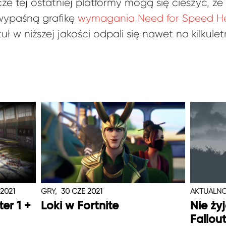
ze tej ostatniej platformy mogą się cieszyć,
wypaśną grafikę
wymagania Need for Speed H
ł w niższej jakości odpali się nawet na kilkule
 2021
GRY,
30 CZE 2021
AKTUALNO
er 1 +
Loki w Fortnite
Nie ży
Fallou