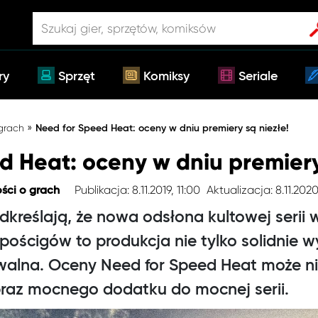
ry
Sprzęt
Komiksy
Seriale
»
 grach
Need for Speed Heat: oceny w dniu premiery są niezłe!
d Heat: oceny w dniu premiery
Publikacja: 8.11.2019, 11:00
Aktualizacja: 8.11.2020
ści o grach
dkreślają, że nowa odsłona kultowej serii
h pościgów to produkcja nie tylko solidnie 
ywalna. Oceny Need for Speed Heat może ni
obraz mocnego dodatku do mocnej serii.