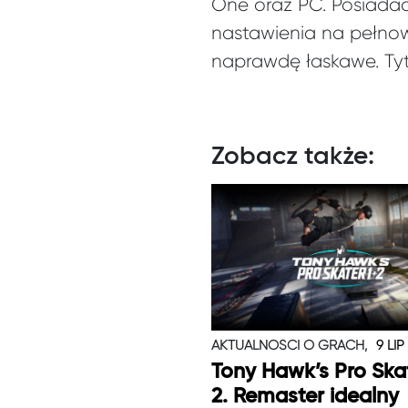
One oraz PC. Posiadac
nastawienia na pełno
naprawdę łaskawe. Tytu
Zobacz także:
AKTUALNOŚCI O GRACH,
9 LIP
Tony Hawk’s Pro Skat
2. Remaster idealny