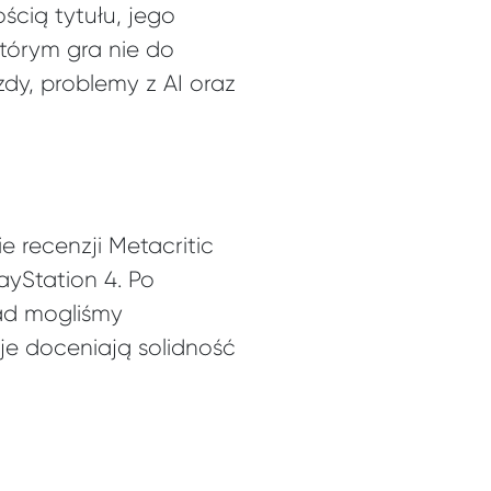
ścią tytułu, jego
tórym gra nie do
dy, problemy z AI oraz
 recenzji Metacritic
layStation 4. Po
ad mogliśmy
cje doceniają solidność