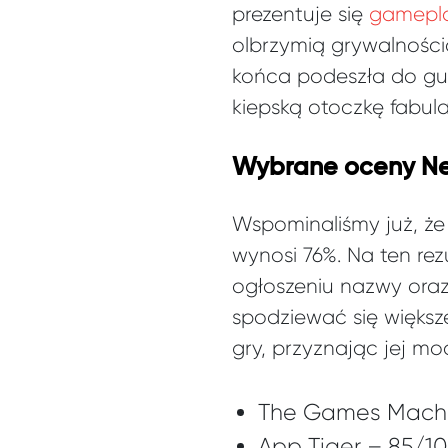
prezentuje się
gamepl
olbrzymią grywalności
końca podeszła do gus
kiepską otoczkę fabula
Wybrane oceny Ne
Wspominaliśmy już, że
wynosi 76%. Na ten rezu
ogłoszeniu nazwy ora
spodziewać się większe
gry, przyznając jej m
The Games Machi
App Tiger – 85/1