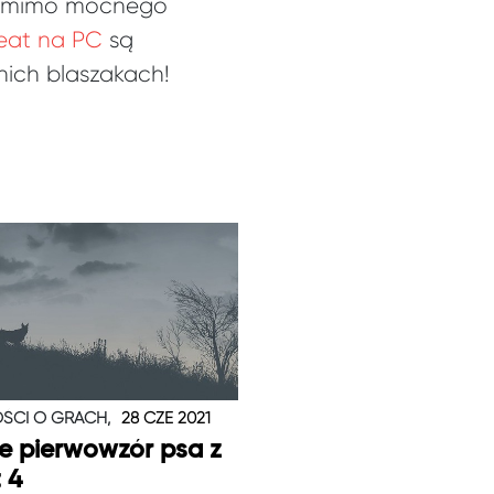
 że mimo mocnego
eat na PC
są
tnich blaszakach!
ŚCI O GRACH,
28 CZE 2021
je pierwowzór psa z
t 4