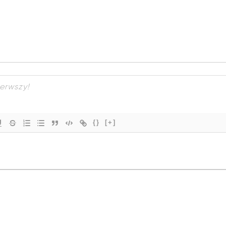
{}
[+]