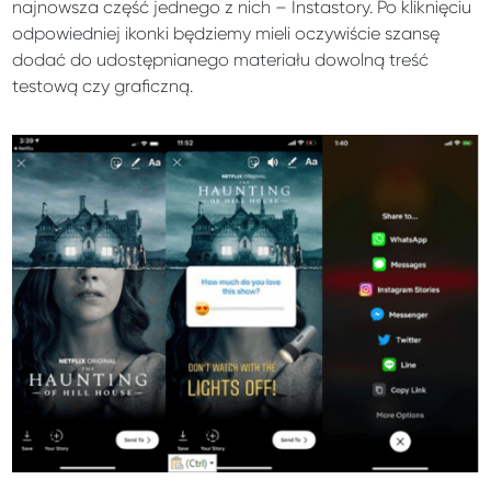
najnowsza część jednego z nich – Instastory. Po kliknięciu
odpowiedniej ikonki będziemy mieli oczywiście szansę
dodać do udostępnianego materiału dowolną treść
testową czy graficzną.