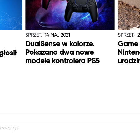
SPRZĘT,
14 MAJ 2021
SPRZĘT,
2
DualSense w kolorze.
Game 
Pokazano dwa nowe
Ninten
głosił
modele kontrolera PS5
urodzi