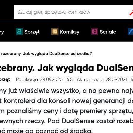
ry
Sprzęt
Komiksy
Seriale
 rozebrany. Jak wygląda DualSense od środka?
zebrany. Jak wygląda DualSe
Publikacja: 28.09.2020, 14:51
Aktualizacja: 28.09.2021, 1
przęt
my już właściwie wszystko, a na pewno naj
 kontrolera dla konsoli nowej generancji d
m poznaliśmy ceny i datę premiery sprzętu
pewnych rzeczy. Pad DualSense został rozeb
ęć może go poznać od środka.