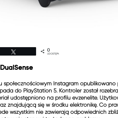
0
Tweetuj
UDOSTĘPNIEŃ
 DualSense
u społecznościowym Instagram opublikowano p
pada do PlayStation 5. Kontroler został rozebra
eriał udostępniono na profilu evzenelite. Użyt
 znajdującą się w środku elektronikę. Co praw
rzede wszystkim nie zawierają odpowiednich zbliż