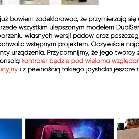
y już bowiem zadeklarować, że przymierzają się
przede wszystkim ulepszonym modelem DualSense
tworzeniu własnych wersji padów oraz poszcz
 pochwalić wstępnym projektem. Oczywiście najp
y urządzenia. Przypomnijmy, że jego twórcy 
konsolą
kontroler będzie pod wieloma względam
ucyjny
i z pewnością takiego joysticka jeszcze 