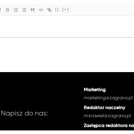
{}
[+]
Marketing
marketing@zagrano.pl
Redaktor naczelny
Napisz do nas:
m.krawiel@zagrano.pl
Zastępca redaktora n
e.zdancewicz@zagrano