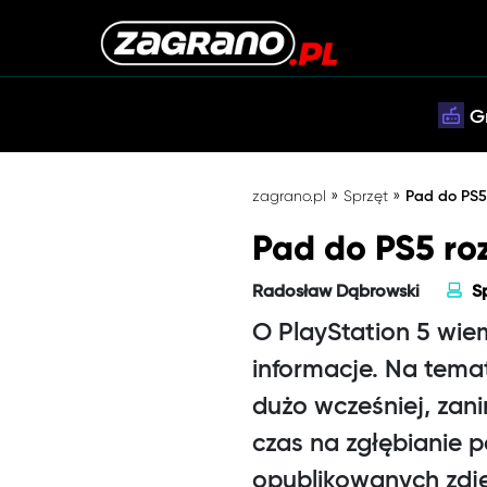
G
»
»
zagrano.pl
Sprzęt
Pad do PS5
Pad do PS5 ro
Radosław Dąbrowski
S
O PlayStation 5 wie
informacje. Na temat
dużo wcześniej, zani
czas na zgłębianie 
opublikowanych zdj