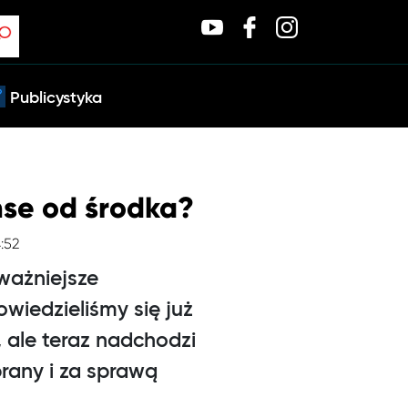
Publicystyka
nse od środka?
4:52
ważniejsze
owiedzieliśmy się już
, ale teraz nadchodzi
rany i za sprawą