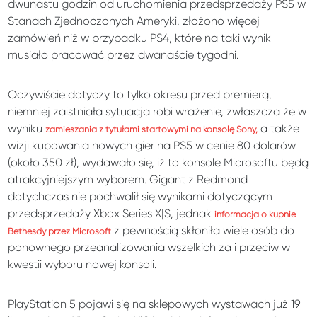
dwunastu godzin od uruchomienia przedsprzedaży PS5 w
Stanach Zjednoczonych Ameryki, złożono więcej
zamówień niż w przypadku PS4, które na taki wynik
musiało pracować przez dwanaście tygodni.
Oczywiście dotyczy to tylko okresu przed premierą,
niemniej zaistniała sytuacja robi wrażenie, zwłaszcza że w
wyniku
a także
zamieszania z tytułami startowymi na konsolę Sony,
wizji kupowania nowych gier na PS5 w cenie 80 dolarów
(około 350 zł), wydawało się, iż to konsole Microsoftu będą
atrakcyjniejszym wyborem. Gigant z Redmond
dotychczas nie pochwalił się wynikami dotyczącym
przedsprzedaży Xbox Series X|S, jednak
informacja o kupnie
z pewnością skłoniła wiele osób do
Bethesdy przez Microsoft
ponownego przeanalizowania wszelkich za i przeciw w
kwestii wyboru nowej konsoli.
PlayStation 5 pojawi się na sklepowych wystawach już 19