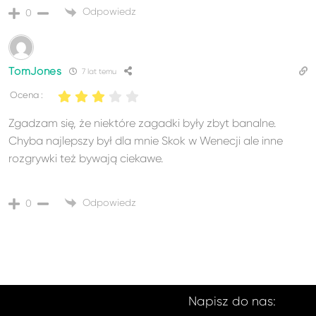
Odpowiedz
0
TomJones
7 lat temu
Ocena :
Zgadzam się, że niektóre zagadki były zbyt banalne.
Chyba najlepszy był dla mnie Skok w Wenecji ale inne
rozgrywki też bywają ciekawe.
Odpowiedz
0
Napisz do nas: