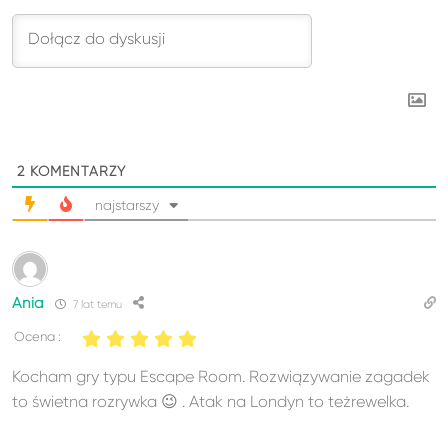
2
KOMENTARZY
najstarszy
Ania
7 lat temu
Ocena :
Kocham gry typu Escape Room. Rozwiązywanie zagadek
to świetna rozrywka 😉 . Atak na Londyn to teżrewelka.