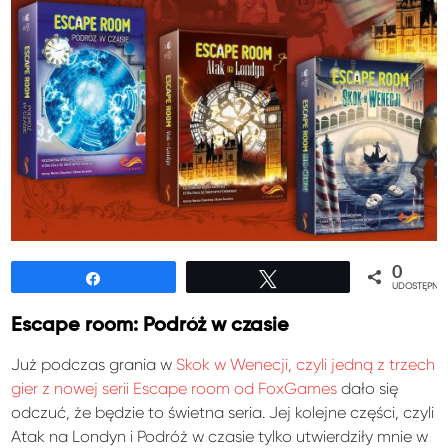
0
Udostępnij
Tweetuj
UDOSTĘPNIE
Escape room: Podróż w czasie
Już podczas grania w
Skok w Wenecji, czyli jedną z trzech
gier z nowej serii Escape room od FoxGames
dało się
odczuć, że będzie to świetna seria. Jej kolejne części, czyli
Atak na Londyn i Podróż w czasie tylko utwierdziły mnie w