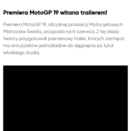
Premiera MotoGP 19 witana trailerem!
Premiera MotoGP 19, oficjalnej produkcji Motocyklowych
Mistrzostw Świata, przypada na 6 czerwca. Z tej okazji
twórcy przygotowali premierowy trailer, których zachęcić
ma entuzjastów jednośladów do sięgnięcia po tytuł
włoskiego studia.