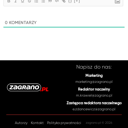
{}
[+]
0
KOMENTARZY
Napisz do nas:
Marketing
marketing@zagrano.pl
Redaktor naczelny
m.krawiel@zagrano.pl
Zastępca redaktora naczelnego
e.zdancewicz@zagrano.pl
Autorzy
Kontakt
Polityka prywatności
zagrano.pl © 2026