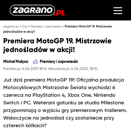
»
»
»
zagrano.pl
Gry
Premiery i zapowiedzi
Premiera MotoGP 19. Mistrzowie
jednośladów w akcji!
Premiera MotoGP 19. Mistrzowie
jednośladów w akcji!
Michał Małysa
Premiery i zapowiedzi
Publikacja: 6.06.2019, 18:10
Aktualizacja: 6.06.2020, 18:10
Już dziś premiera MotoGP 19! Oficjalna produkcja
Motocyklowych Mistrzostw Świata wychodzi 6
czerwca na PlayStation 4, Xbox One, Nintendo
Switch i PC. Weterani gatunku ze studia Milestone
przypominają o wyjściu gry premierowym trailerem.
Wskoczycie na jednoślad czy zostaniecie przy
czterech kółkach?