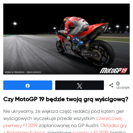
0
Udostępnij
Tweetuj
UDOSTĘPNIE
Czy MotoGP 19 będzie twoją grą wyścigową?
Nie ukrywamy, że większa część redakcji pod kątem gier
wyścigowych wyczekuje przede wszystkim
czerwcowej
premiery F1 2019
zaplanowanej na GP Austrii.
Okładka gry
z Robertem Kubicą
, zjawiskowe
screeny z F1 2019
, bardzo