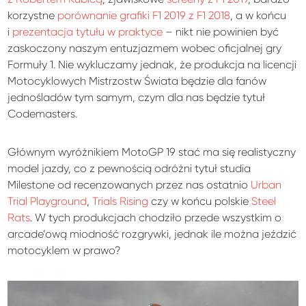
korzystne
porównanie grafiki F1 2019 z F1 2018
, a w końcu
i
prezentacja tytułu w praktyce
– nikt nie powinien być
zaskoczony naszym entuzjazmem wobec oficjalnej gry
Formuły 1. Nie wykluczamy jednak, że produkcja na licencji
Motocyklowych Mistrzostw Świata będzie dla fanów
jednośladów tym samym, czym dla nas będzie tytuł
Codemasters.
Głównym wyróżnikiem MotoGP 19 stać ma się realistyczny
model jazdy, co z pewnością odróżni tytuł studia
Milestone od recenzowanych przez nas ostatnio
Urban
Trial Playground
,
Trials Rising
czy w końcu polskie
Steel
Rats
. W tych produkcjach chodziło przede wszystkim o
arcade’ową miodność rozgrywki, jednak ile można jeździć
motocyklem w prawo?