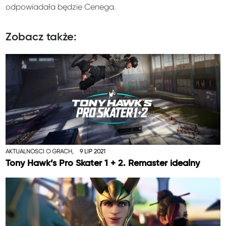
odpowiadała będzie Cenega.
Zobacz także:
AKTUALNOŚCI O GRACH,
9 LIP 2021
Tony Hawk’s Pro Skater 1 + 2. Remaster idealny