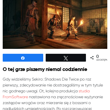
0
Udostępnij
Tweetuj
UDOSTĘPNIE
O tej grze piszemy niemal codziennie
Gdy widzieliśmy Sekiro: Shadows Die Twice po raz
pierwszy, zdecydowanie nie dostrzegaliśmy w tym tytule
nic godnego uwagi. Ot, kolejna produkcja
studia
FromSoftware
nastawiona na zręcznościowe wyżynanie
zastępów wrogów oraz mierzenie się z bossami o
nadludzkich umiejętnościach. Po rozczarowującej