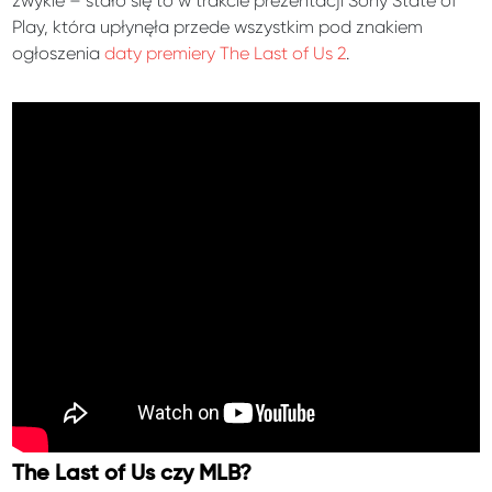
zwykle – stało się to w trakcie prezentacji Sony State of
Play, która upłynęła przede wszystkim pod znakiem
ogłoszenia
daty premiery The Last of Us 2
.
The Last of Us czy MLB?