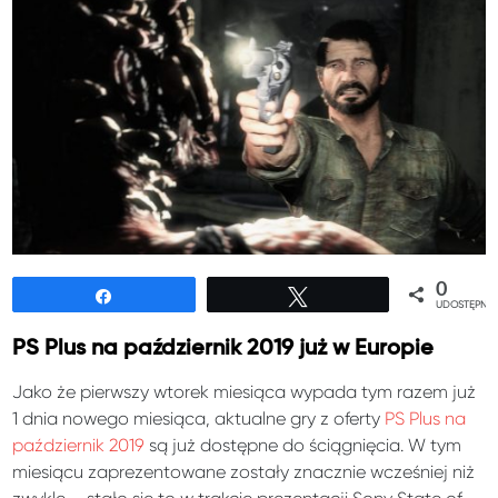
0
Udostępnij
Tweetuj
UDOSTĘPNIE
PS Plus na październik 2019 już w Europie
Jako że pierwszy wtorek miesiąca wypada tym razem już
1 dnia nowego miesiąca, aktualne gry z oferty
PS Plus na
październik 2019
są już dostępne do ściągnięcia. W tym
miesiącu zaprezentowane zostały znacznie wcześniej niż