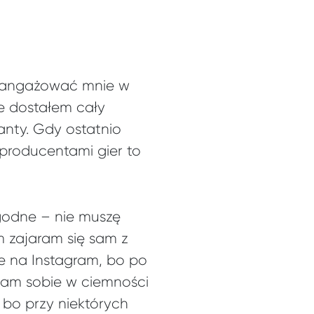
zaangażować mnie w
ie dostałem cały
anty. Gdy ostatnio
producentami gier to
ygodne – nie muszę
em zajaram się sam z
ie na Instagram, bo po
alam sobie w ciemności
 bo przy niektórych