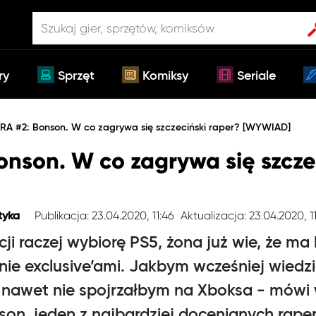
ry
Sprzęt
Komiksy
Seriale
A #2: Bonson. W co zagrywa się szczeciński raper? [WYWIAD]
nson. W co zagrywa się szcze
Publikacja: 23.04.2020, 11:46
Aktualizacja: 23.04.2020, 1
tyka
i raczej wybiorę PS5, żona już wie, że ma
nie exclusive’ami. Jakbym wcześniej wiedzia
 to nawet nie spojrzałbym na Xboksa - mów
on, jeden z najbardziej docenianych rape