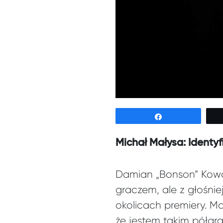
Udostępnij
Michał Małysa: Identyf
Damian „Bonson” Kowals
graczem, ale z głośnie
okolicach premiery. M
że jestem takim półgr