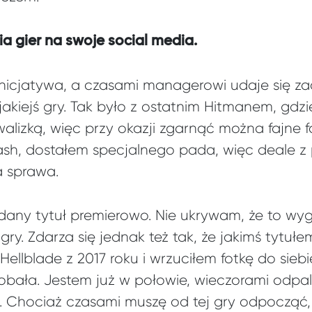
a gier na swoje social media.
 inicjatywa, a czasami managerowi udaje się 
akiejś gry. Tak było z ostatnim Hitmanem, gdz
alizką, więc przy okazji zgarnąć można fajne f
ash, dostałem specjalnego pada, więc deale z 
 sprawa.
ę dany tytuł premierowo. Nie ukrywam, że to w
 gry. Zdarza się jednak też tak, że jakimś tytuł
Hellblade z 2017 roku i wrzuciłem fotkę do sieb
dobała. Jestem już w połowie, wieczorami odp
t. Chociaż czasami muszę od tej gry odpocząć,