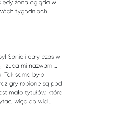
 kiedy żona ogląda w
h dwóch tygodniach
był Sonic i cały czas w
je, rzuca mi nazwami…
u. Tak samo było
raz gry robione są pod
est mało tytułów, które
ytać, więc do wielu