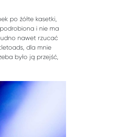
ek po żółte kasetki,
t podrobiona i nie ma
 trudno nawet rzucać
tletoads, dla mnie
zeba było ją przejść,