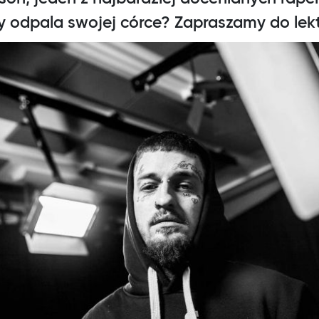
tuły odpala swojej córce? Zapraszamy do lek