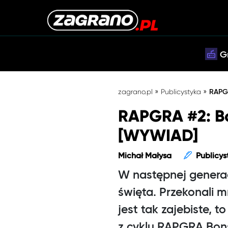
G
»
»
zagrano.pl
Publicystyka
RAPGR
RAPGRA #2: Bo
[WYWIAD]
Michał Małysa
Publicys
W następnej generacj
święta. Przekonali m
jest tak zajebiste,
z cyklu RAPGRA Bons