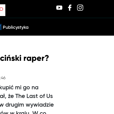
Publicystyka
ciński raper?
1:46
 kupić mi go na
ł, że The Last of Us
i w drugim wywiadzie
rów w kraju. W co