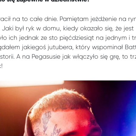
acił na to całe dnie. Pamiętam jeżdżenie na ryn
 Jaki był ryk w domu, kiedy okazało się, że jes
ło ich jednak ze sto pięćdziesiąt na jednym i
ądałem jakiegoś jutubera, który wspominał Bat
storii. A na Pegasusie jak włączyło się grę, to tr
!