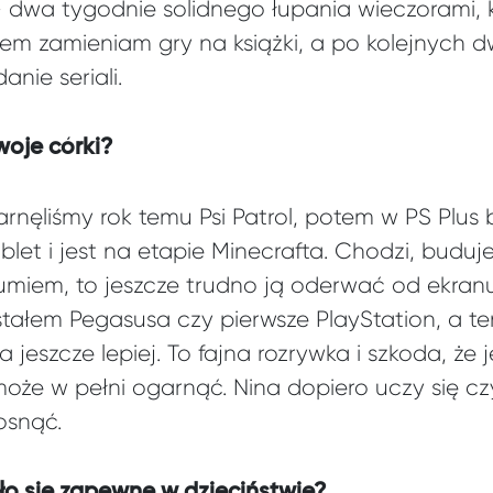
– dwa tygodnie solidnego łupania wieczorami,
 potem zamieniam gry na książki, a po kolejnyc
nie seriali.
oje córki?
arnęliśmy rok temu Psi Patrol, potem w PS Plus 
ablet i jest na etapie Minecrafta. Chodzi, budu
ozumiem, to jeszcze trudno ją oderwać od ekran
stałem Pegasusa czy pierwsze PlayStation, a te
jeszcze lepiej. To fajna rozrywka i szkoda, że j
może w pełni ogarnąć. Nina dopiero uczy się cz
osnąć.
ęło się zapewne w dzieciństwie?