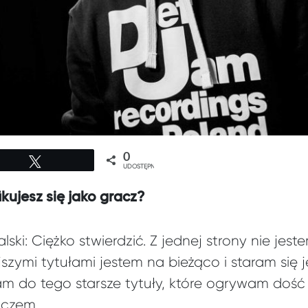
0
Tweetuj
UDOSTĘPNIEŃ
ikujesz się jako gracz?
ki: Ciężko stwierdzić. Z jednej strony nie jest
jszymi tytułami jestem na bieżąco i staram się
am do tego starsze tytuły, które ogrywam dość
aczem.