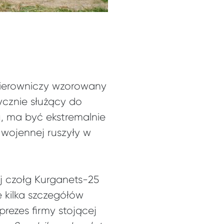
d kierowniczy wzorowany
ycznie służący do
, ma być ekstremalnie
 wojennej ruszyły w
j czołg Kurganets-25
 kilka szczegółów
rezes firmy stojącej