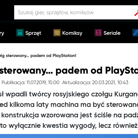
ry
Sprzęt
Komiksy
Seriale
zołg sterowany… padem od PlayStation!
g sterowany… padem od PlaySta
Publikacja: 11.07.2019, 15:00
Aktualizacja: 20.03.2021, 10:43
 wpadli twórcy rosyjskiego czołgu Kurgan
ed kilkoma laty machina ma być sterowana
 konstrukcja wzorowana jest ściśle na padz
 to wyłącznie kwestia wygody, lecz również