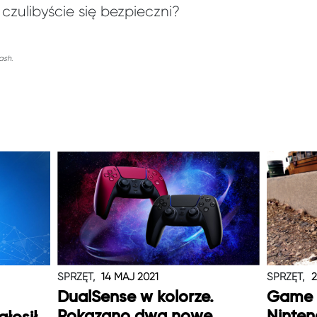
zulibyście się bezpieczni?
ash.
SPRZĘT,
14 MAJ 2021
SPRZĘT,
2
DualSense w kolorze.
Game 
Pokazano dwa nowe
Ninten