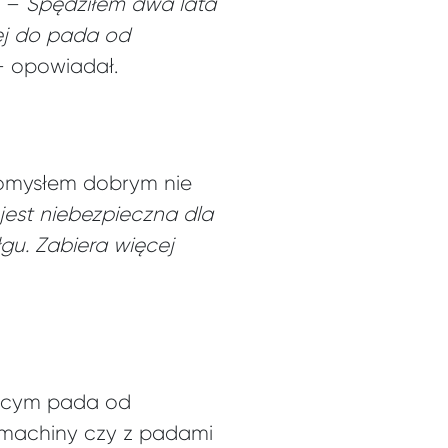
. –
Spędziłem dwa lata
ej do pada od
 opowiadał.
 pomysłem dobrym nie
 jest niebezpieczna dla
łgu. Zabiera więcej
jącym pada od
e machiny czy z padami