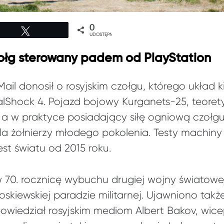
0
Tweetuj
UDOSTĘPNIEŃ
ołg sterowany padem od PlayStation
y Mail donosił o rosyjskim czołgu, którego ukła
ualShock 4. Pojazd bojowy Kurganets-25, teoret
 a w praktyce posiadający siłę ogniową czołgu
la żołnierzy młodego pokolenia. Testy machiny
est światu od 2015 roku.
70. rocznicę wybuchu drugiej wojny światowe
kiewskiej paradzie militarnej. Ujawniono także
owiedział rosyjskim mediom Albert Bakov, wicep