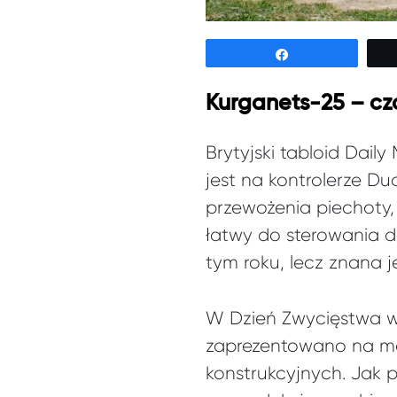
Udostępnij
Kurganets-25 – cz
Brytyjski tabloid Dail
jest na kontrolerze D
przewożenia piechoty,
łatwy do sterowania d
tym roku, lecz znana j
W Dzień Zwycięstwa w 
zaprezentowano na mos
konstrukcyjnych. Jak p