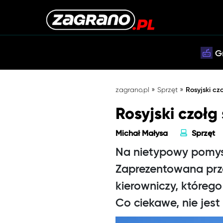
G
»
»
zagrano.pl
Sprzęt
Rosyjski c
Rosyjski czoł
Michał Małysa
Sprzęt
Na nietypowy pomysł
Zaprezentowana prz
kierowniczy, którego
Co ciekawe, nie jest