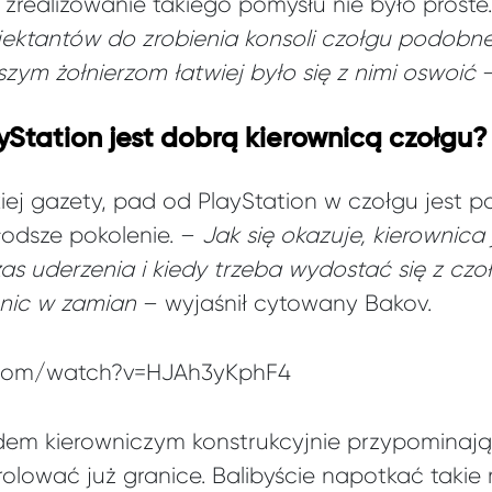
 zrealizowanie takiego pomysłu nie było proste
jektantów do zrobienia konsoli czołgu podobn
zym żołnierzom łatwiej było się z nimi oswoić
–
Station jest dobrą kierownicą czołgu?
skiej gazety, pad od PlayStation w czołgu jest
łodsze pokolenie. –
Jak się okazuje, kierownica
zas uderzenia i kiedy trzeba wydostać się z czo
e nic w zamian
– wyjaśnił cytowany Bakov.
.com/watch?v=HJAh3yKphF4
ładem kierowniczym konstrukcyjnie przypomina
olować już granice. Balibyście napotkać taki