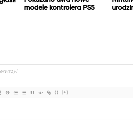
głosił
modele kontrolera PS5
urodzi
{}
[+]