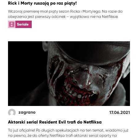
Rick i Morty ruszają po raz piąty!
Wczoraj premierę miał piąty sezon Ricka i Morty'ego. Na razie do
obejrzenia jest pierwszy odcinek – wyjątkowo nie na Netfliksie.
Seriale
zagrano
17.06.2021
Aktorski serial Resident Evil trafi do Netfliksa
To już oficjalne! Po długich spekulacjach na ten temat, wiadomo już
na pewno, że do oferty Netfliksa trafi aktorski serial oparty na