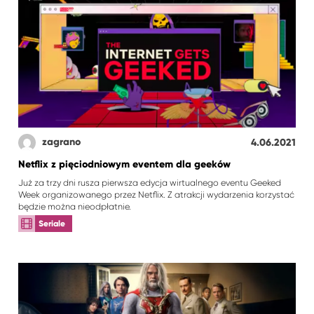
zagrano
4.06.2021
Netflix z pięciodniowym eventem dla geeków
Już za trzy dni rusza pierwsza edycja wirtualnego eventu Geeked
Week organizowanego przez Netflix. Z atrakcji wydarzenia korzystać
będzie można nieodpłatnie.
Seriale