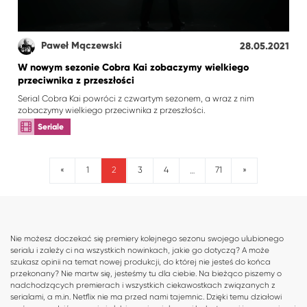
Paweł Mączewski
28.05.2021
W nowym sezonie Cobra Kai zobaczymy wielkiego
przeciwnika z przeszłości
Serial Cobra Kai powróci z czwartym sezonem, a wraz z nim
zobaczymy wielkiego przeciwnika z przeszłości.
Seriale
2
«
1
3
4
71
»
…
Nie możesz doczekać się premiery kolejnego sezonu swojego ulubionego
serialu i zależy ci na wszystkich nowinkach, jakie go dotyczą? A może
szukasz opinii na temat nowej produkcji, do której nie jesteś do końca
przekonany? Nie martw się, jesteśmy tu dla ciebie. Na bieżąco piszemy o
nadchodzących premierach i wszystkich ciekawostkach związanych z
serialami, a m.in. Netflix nie ma przed nami tajemnic. Dzięki temu działowi