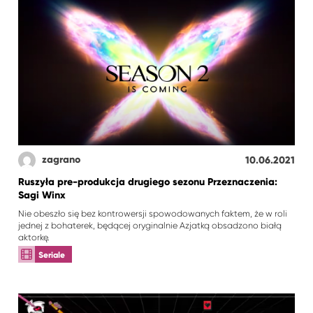
zagrano
10.06.2021
Ruszyła pre-produkcja drugiego sezonu Przeznaczenia:
Sagi Winx
Nie obeszło się bez kontrowersji spowodowanych faktem, że w roli
jednej z bohaterek, będącej oryginalnie Azjatką obsadzono białą
aktorkę.
Seriale