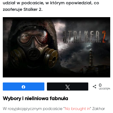
udział w podcaście, w którym opowiedział, co
zaoferuje Stalker 2.
0
Udostępnij
Tweetuj
UDOSTĘPNIE
Wybory i nieliniowa fabnuła
W rosyjskojęzycznym podcaście “
No brought in
” Zakhar