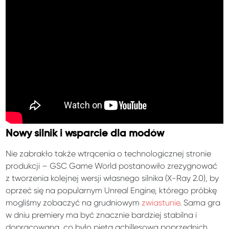
Nowy silnik i wsparcie dla modów
Nie zabrakło także wtrącenia o technologicznej stronie
produkcji – GSC Game World postanowiło zrezygnować
z tworzenia kolejnej wersji własnego silnika (X-Ray 2.0), by
oprzeć się na popularnym Unreal Engine, którego próbkę
mogliśmy zobaczyć na grudniowym
zwiastunie
. Sama gra
w dniu premiery ma być znacznie bardziej stabilna i
dopracowana, co było piętą achillesową poprzednich