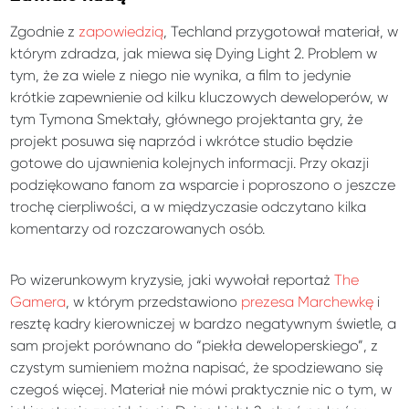
Zgodnie z
zapowiedzią
, Techland przygotował materiał, w
którym zdradza, jak miewa się Dying Light 2. Problem w
tym, że za wiele z niego nie wynika, a film to jedynie
krótkie zapewnienie od kilku kluczowych deweloperów, w
tym Tymona Smektały, głównego projektanta gry, że
projekt posuwa się naprzód i wkrótce studio będzie
gotowe do ujawnienia kolejnych informacji. Przy okazji
podziękowano fanom za wsparcie i poproszono o jeszcze
trochę cierpliwości, a w międzyczasie odczytano kilka
komentarzy od rozczarowanych osób.
Po wizerunkowym kryzysie, jaki wywołał reportaż
The
Gamera
, w którym przedstawiono
prezesa Marchewkę
i
resztę kadry kierowniczej w bardzo negatywnym świetle, a
sam projekt porównano do “piekła deweloperskiego”, z
czystym sumieniem można napisać, że spodziewano się
czegoś więcej. Materiał nie mówi praktycznie nic o tym, w