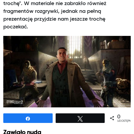
trochę". W materiale nie zabrakło również
fragmentów rozgrywki, jednak na pełną
prezentację przyjdzie nam jeszcze trochę
poczekać.
0
Udostępnij
Tweetuj
UDOSTĘPNIE
Zawiało nudą