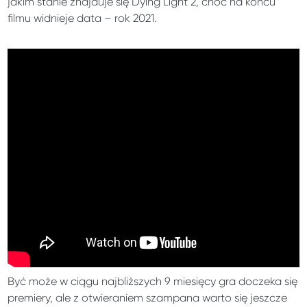
jakim stanie znajduje się Dying Light 2, choć na końcu
filmu widnieje data – rok 2021.
Być może w ciągu najbliższych 9 miesięcy gra doczeka się
premiery, ale z otwieraniem szampana warto się jeszcze