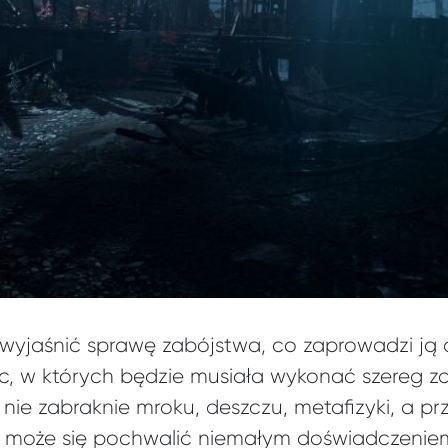
yjaśnić sprawę zabójstwa, co zaprowadzi ją 
c, w których będzie musiała wykonać szereg z
ie zabraknie mroku, deszczu, metafizyki, a pr
 może się pochwalić niemałym doświadczeniem