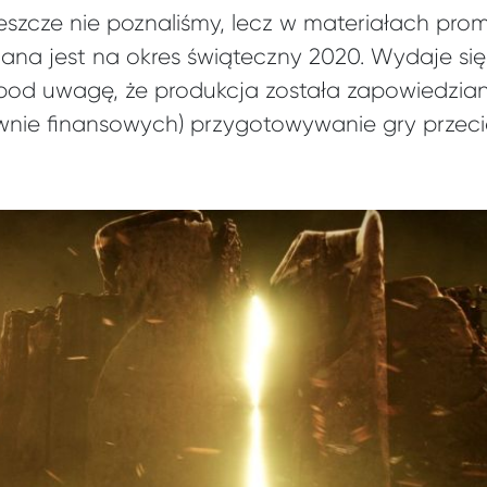
eszcze nie poznaliśmy, lecz w materiałach pro
na jest na okres świąteczny 2020. Wydaje si
pod uwagę, że produkcja została zapowiedziana
wnie finansowych) przygotowywanie gry przeci