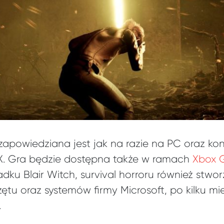
apowiedziana jest jak na razie na PC oraz ko
 X. Gra będzie dostępna także w ramach
Xbox 
dku Blair Witch, survival horroru również stwo
ętu oraz systemów firmy Microsoft, po kilku 
.