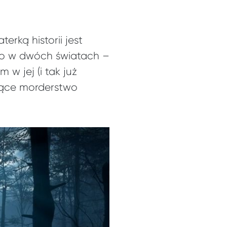
rką historii jest
o w dwóch światach –
w jej (i tak już
ujące morderstwo