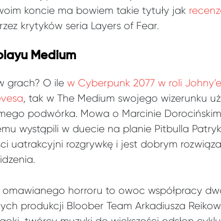
woim koncie ma bowiem takie tytuły jak
recenz
ez krytyków seria Layers of Fear.
eplayu Medium
w grach? O ile
w Cyberpunk 2077 w roli Johny’
evesa
, tak w The Medium swojego wizerunku uży
dzimego podwórka. Mowa o Marcinie Dorocińskim
temu wystąpili w duecie na planie Pitbulla Patry
ści uatrakcyjni rozgrywkę i jest dobrym rozwiąz
dzenia.
o omawianego horroru to owoc współpracy d
ych produkcji Bloober Team Arkadiusza Reikows