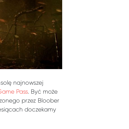
nsolę najnowszej
Game Pass
. Być może
rzonego przez Bloober
miesiącach doczekamy