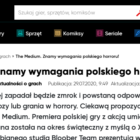
ry
Sprzęt
Komiksy
Seriale
»
 grach
The Medium. Znamy wymagania polskiego horroru!
Znamy wymagania polskiego h
Publikacja: 29.07.2020, 9:49
Aktualizacja:
ktualności o grach
ej zapadał będzie zmrok i powstaną odpow
ozy lub grania w horrory. Ciekawą propozyc
 Medium. Premiera polskiej gry z akcją um
a została na okres świąteczny z myślą o X
lubianego studia Bloober Team prezentują 