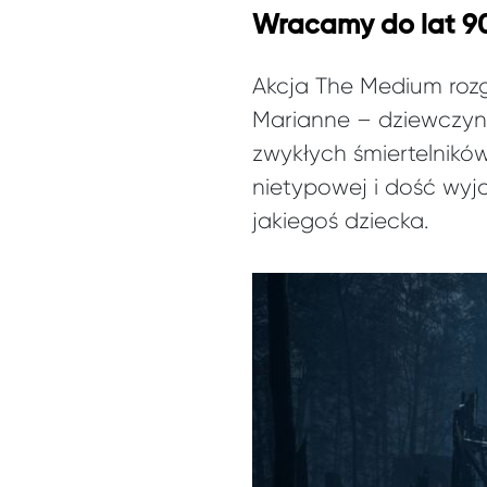
Wracamy do lat 90.,
Akcja The Medium rozg
Marianne – dziewczy
zwykłych śmiertelników
nietypowej i dość wyją
jakiegoś dziecka.