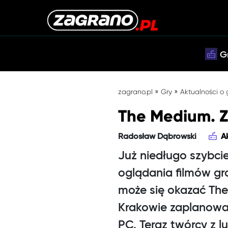
G
»
»
zagrano.pl
Gry
Aktualności o
The Medium. 
Radosław Dąbrowski
A
Już niedługo szybci
oglądania filmów gr
może się okazać The
Krakowie zaplanowan
PC. Teraz twórcy z 