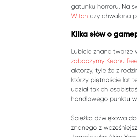
gatunku horroru. Na s
Witch
czy chwalona prz
Kilka słów o gam
Lubicie znane twarze 
zobaczymy Keanu Re
aktorzy, tyle że z ro
którzy piętnaście lat 
udział takich osobisto
handlowego punktu wi
Ścieżka dźwiękowa d
znanego z wcześniejsz