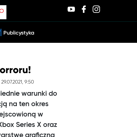
Publicystyka
orroru!
 29.07.2021, 9:50
iednie warunki do
ją na ten okres
iejscowioną w
box Series X oraz
warstwę graficzną