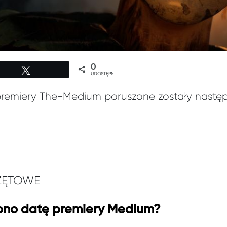
0
Tweetuj
UDOSTĘPNIEŃ
premiery The-Medium poruszone zostały nastę
ZĘTOWE
ono datę premiery Medium?