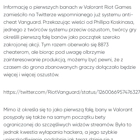
Informację o pierwszych banach w Valorant Riot Games
zamieściło na Twitterze wspomnianego już systemu anti-
cheat Vanguard. Przekazując wieści od Phillipa Koskinasa,
jednego z twórców systemu przeciw oszustom, twórcy gry
określili pierwszą falę banów jako początek szeroko
zakrojonej akcji. Tym razem oberwało się 8873
cheaterom, ale biorąc pod uwagę olbrzymie
zainteresowanie produkcją, możemy być pewni, że z
czasem do grona zbanowanych graczy dołączało będzie
więcej i więcej oszustów.
https://twitter.com/RiotVanguard/status/126006695747632
Mimo iż określa się to jako pierwszą falę, bany w Valorant
posypały się także na samym początku bety
ograniczonej do szczęśliwych widzów streamów. Była to
jednak kwestia wyłapania hackera, a jego szybkie
unieszkodliwienie, podobnie jak teraz dzieje się z