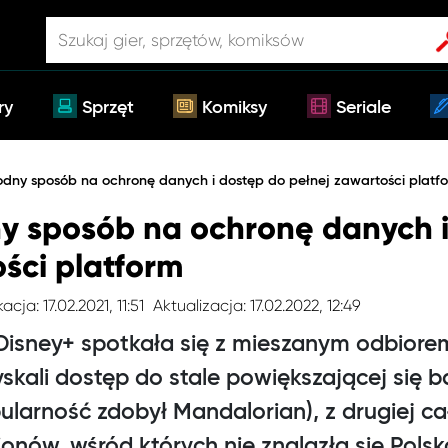
ry
Sprzęt
Komiksy
Seriale
dny sposób na ochronę danych i dostęp do pełnej zawartości platf
 sposób na ochronę danych i
ści platform
acja: 17.02.2021, 11:51
Aktualizacja: 17.02.2022, 12:49
isney+ spotkała się z mieszanym odbiorem.
 zyskali dostęp do stale powiększającej się
pularność zdobył Mandalorian), z drugiej c
onów, wśród których nie znalazła się Pols