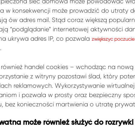
bezpieczona sieć domowa może powodować wł
, a w konsekwencji może prowadzić do utraty d
ują ów adres mail. Stąd coraz większą popularno
iają “podglądanie” internetowej aktywności da
na ukrywa adres IP, co pozwala
zwiększyć poczuci
.
 również handel cookies – wchodząc na nową 
orzystanie z witryny pozostawi ślad, który po
lach reklamowych. Wykorzystywanie wirtualnej 
aniom i pozwala w prosty oraz bezpieczny spos
, bez konieczności martwienia o utratę prywat
watna może również służyć do rozrywki 