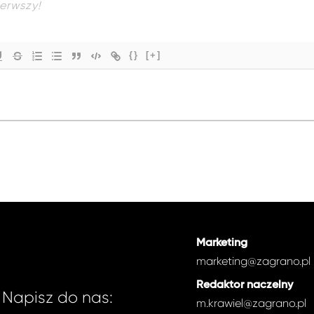
{}
[+]
Marketing
marketing@zagrano.pl
Redaktor naczelny
Napisz do nas:
m.krawiel@zagrano.pl