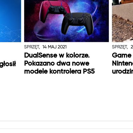
SPRZĘT,
14 MAJ 2021
SPRZĘT,
2
DualSense w kolorze.
Game 
Pokazano dwa nowe
Ninten
głosił
modele kontrolera PS5
urodzi