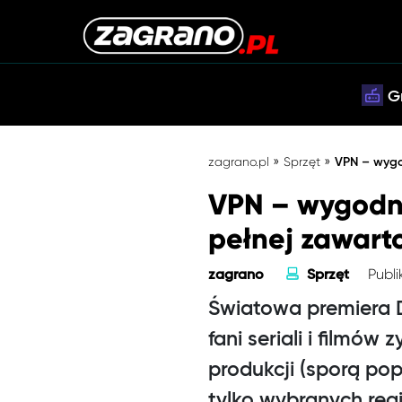
G
»
»
zagrano.pl
Sprzęt
VPN – wygo
VPN – wygodny
pełnej zawarto
Publik
zagrano
Sprzęt
Światowa premiera D
fani seriali i filmów
produkcji (sporą po
tylko wybranych regi