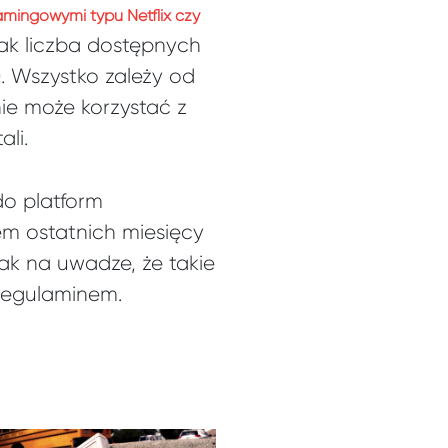
amingowymi typu Netflix czy
nak liczba dostępnych
. Wszystko zależy od
nie może korzystać z
li.
do platform
em ostatnich miesięcy
nak na uwadze, że takie
 regulaminem.