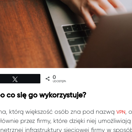
0
Tweetuj
UDOSTĘPNIEŃ
po co się go wykorzystuje?
tna, którą większość osób zna pod nazwą
, 
VPN
ównie przez firmy, które dzięki niej umożliwi
ętrznej infrastruktury sieciowej firmy w spos