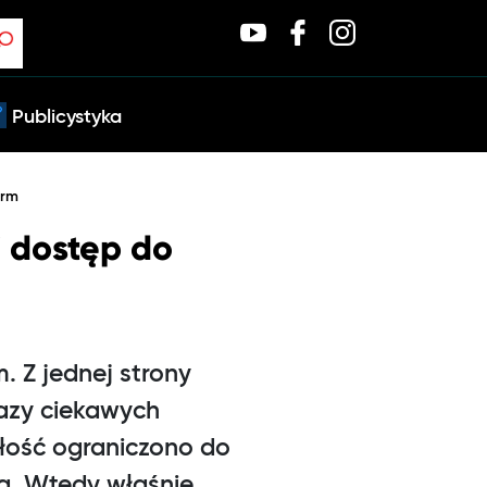
Publicystyka
orm
 dostęp do
 Z jednej strony
 bazy ciekawych
ałość ograniczono do
ka. Wtedy właśnie