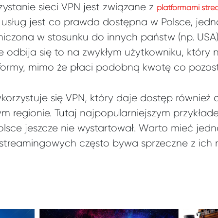
ystanie sieci VPN jest związane z
platformami stre
h usług jest co prawda dostępna w Polsce, jed
aniczona w stosunku do innych państw (np. USA)
 odbija się to na zwykłym użytkowniku, który 
tformy, mimo że płaci podobną kwotę co pozosta
korzystuje się VPN, który daje dostęp również 
 regionie. Tutaj najpopularniejszym przykład
Polsce jeszcze nie wystartował. Warto mieć jed
m streamingowych często bywa sprzeczne z ich