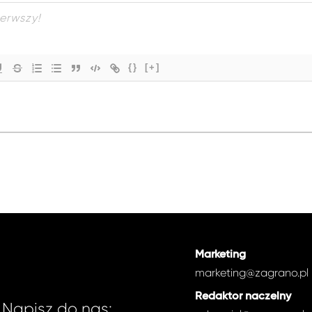
{}
[+]
Marketing
marketing@zagrano.pl
Redaktor naczelny
Napisz do nas: