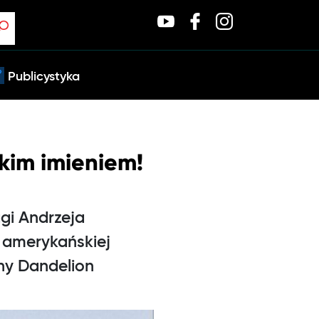
Publicystyka
skim imieniem!
gi Andrzeja
n amerykańskiej
ny Dandelion