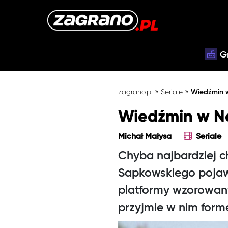
G
»
»
zagrano.pl
Seriale
Wiedźmin w 
Wiedźmin w Net
Michał Małysa
Seriale
Chyba najbardziej 
Sapkowskiego pojawi
platformy wzorowany
przyjmie w nim formę