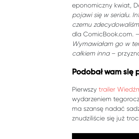
eponomiczny kwiat, D
pojawi się w serialu. I
czemu zdecydowaliśmy 
dla ComicBook.com. 
Wymawiałam go w ten
całkiem inna
– przyzna
Podobał wam się p
Pierwszy
trailer Wiedź
wydarzeniem tegoro
ma szansę nadać sadz
znudziliście się już t