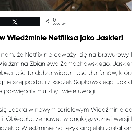
0
Tweetuj
UDOSTĘPNIEŃ
 w Wiedźminie Netfliksa jako Jaskier!
nam, że Netflix nie odważył się na brawurowy
 Wiedźmina Zbigniewa Zamachowskiego, Jaskier 
obecność to dobra wiadomość dla fanów, którz
jniejszej postaci z książek Sapkowskiego. Jak 
ie poświęcały mu zbyt wiele uwagi.
 się Jaskra w nowym serialowym Wiedźminie odn
. Obiecała, że nawet w anglojęzycznej wersji b
iążek o Wiedźminie na język angielski został o