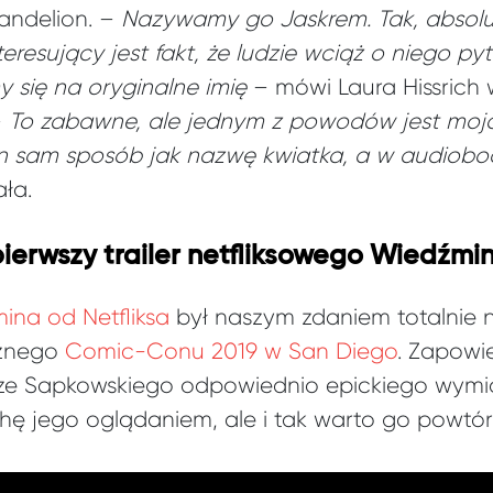
andelion. –
Nazywamy go Jaskrem. Tak, absolut
nteresujący jest fakt, że ludzie wciąż o niego pyt
się na oryginalne imię
– mówi Laura Hissrich
–
To zabawne, ale jednym z powodów jest moja 
 sam sposób jak nazwę kwiatka, a w audiob
ła.
ierwszy trailer netfliksowego Wiedźmi
mina od Netfliksa
był naszym zdaniem totalnie n
cznego
Comic-Conu 2019 w San Diego
. Zapowie
e Sapkowskiego odpowiednio epickiego wymi
rochę jego oglądaniem, ale i tak warto go powtór