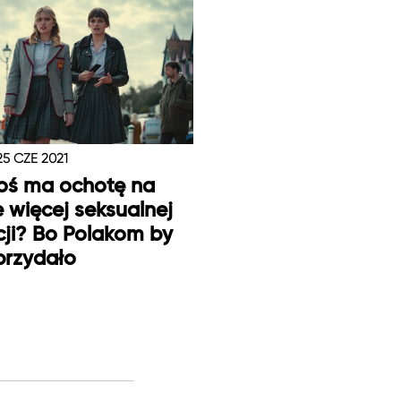
25 CZE 2021
oś ma ochotę na
e więcej seksualnej
ji? Bo Polakom by
 przydało