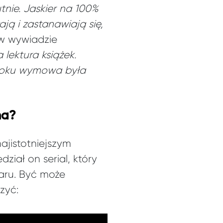
nie. Jaskier na 100%
ają i zastanawiają się,
 w wywiadzie
lektura książek.
ooku wymowa była
na?
ajistotniejszym
dział on serial, który
aru. Być może
zyć: