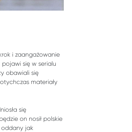
 krok i zaangażowanie
pojawi się w serialu
y obawiali się
dotychczas materiały
iosła się
ędzie on nosił polskie
n oddany jak