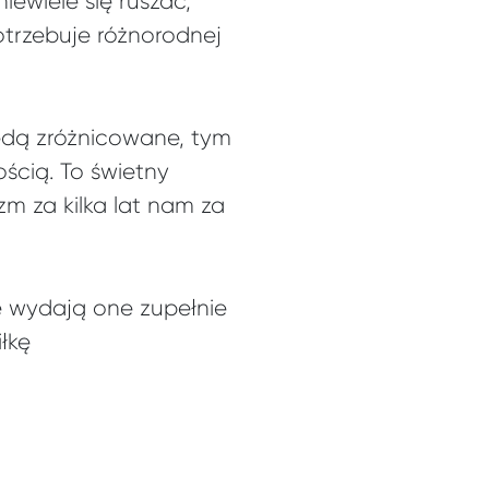
ewiele się ruszać,
otrzebuje różnorodnej
będą zróżnicowane, tym
ścią. To świetny
zm za kilka lat nam za
ię wydają one zupełnie
łkę