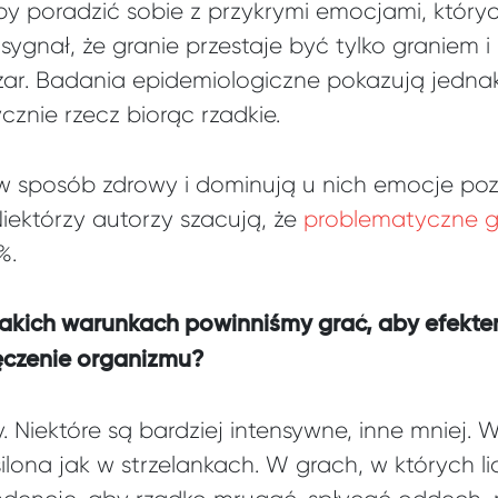
żeby poradzić sobie z przykrymi emocjami, któ
 sygnał, że granie przestaje być tylko granie
zar. Badania epidemiologiczne pokazują jednak
znie rzecz biorąc rzadkie.
w sposób zdrowy i dominują u nich emocje poz
 Niektórzy autorzy szacują, że
problematyczne g
%.
w jakich warunkach powinniśmy grać, aby efekt
ęczenie organizmu?
y. Niektóre są bardziej intensywne, inne mnie
ilona jak w strzelankach. W grach, w których li