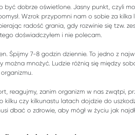
 być dobrze oświetlone. Jasny punkt, czyli mo
pomysł. Wzrok przypomni nam o sobie za kilka l
ierając radość grania, gdy rozwinie się tzw. ze
ego doświadczyłem i nie polecam.
sen. Śpijmy 7-8 godzin dziennie. To jedno z n
y można mnożyć. Ludzie różnią się między sob
 organizmu.
ort, reagujmy, zanim organizm w nas zwątpi, pr
po kilku czy kilkunastu latach dojdzie do uszko
si dbać o zdrowie, aby mógł w życiu jak najdł