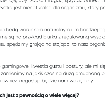
dencję, aby rzadko mrugać, spłycać oddech, ni
ystko jest nienaturalne dla organizmu, który p
ania będą warunkom naturalnym i im bardziej 
arne są na przykład biurka z regulowaną wysoko
asu spędzimy grając na stojąco, to nasz organi
e gamingowe. Kwestia gustu i postury, ale mi s
el zamienimy na jakiś czas na dużą dmuchaną pi
o również kręgosłup będzie nam wdzięczny.
h jest z pewnością o wiele więcej?