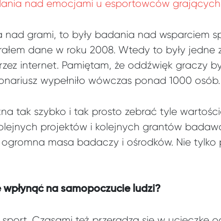
ania nad emocjami u esportowców grających 
a nad grami, to były badania nad wsparciem 
ałem dane w roku 2008. Wtedy to były jedne 
rzez internet. Pamiętam, że oddźwięk graczy b
ionariusz wypełniło wówczas ponad 1000 osób.
na tak szybko i tak prosto zebrać tyle wartoś
olejnych projektów i kolejnych grantów bada
 ogromna masa badaczy i ośrodków. Nie tylko 
 wpłynąć na samopoczucie ludzi?
 sport. Czasami też przeradza się w ucieczkę o