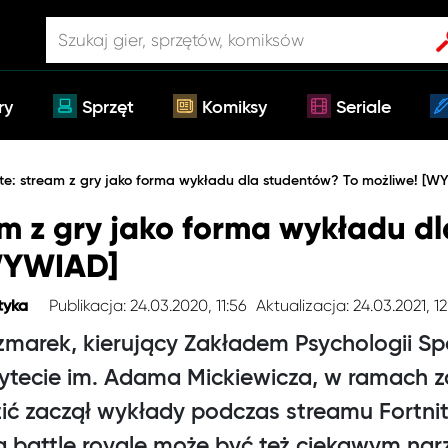
ry
Sprzęt
Komiksy
Seriale
ite: stream z gry jako forma wykładu dla studentów? To możliwe! [
am z gry jako forma wykładu d
[WYWIAD]
Publikacja: 24.03.2020, 11:56
Aktualizacja: 24.03.2021, 12
tyka
zmarek, kierujący Zakładem Psychologii Sp
tecie im. Adama Mickiewicza, w ramach z
ć zaczął wykłady podczas streamu Fortnite
a battle royale może być też ciekawym na