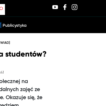
Publicystyka
WYWIAD]
la studentów?
:41
ołecznej na
dalnych zajęć ze
. Okazuje się, że
rzędziem