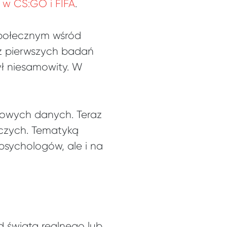
w CS:GO i FIFA
.
społecznym wśród
z pierwszych badań
ył niesamowity. W
ciowych danych. Teraz
wczych. Tematyką
psychologów, ale i na
d świata realnego lub