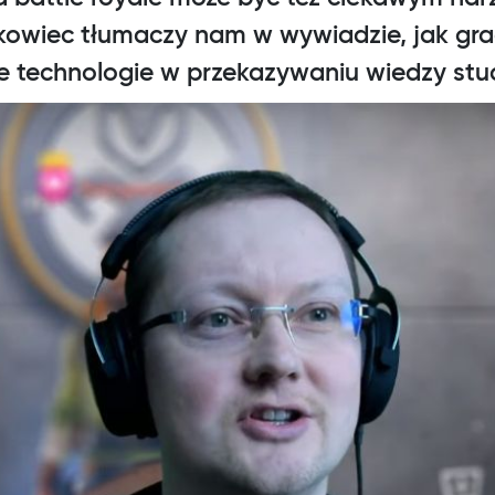
owiec tłumaczy nam w wywiadzie, jak gra
 technologie w przekazywaniu wiedzy st