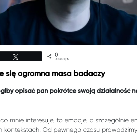
0
Tweetuj
UDOSTĘPNIEŃ
je się ogromna masa badaczy
głby opisać pan pokrótce swoją działalność 
 co mnie interesuje, to emocje, a szczególnie 
ch kontekstach. Od pewnego czasu prowadzim