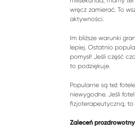
milisekunda, mamy ten
wręcz zamierać. To wsz
aktywności.
Im bliższe warunki gr
lepiej. Ostatnio popul
pomysł! Jeśli część cz
to podziękuje.
Popularne są też fotel
niewygodne. Jeśli fot
fizjoterapeutyczną, t
Zaleceń prozdrowotnyc