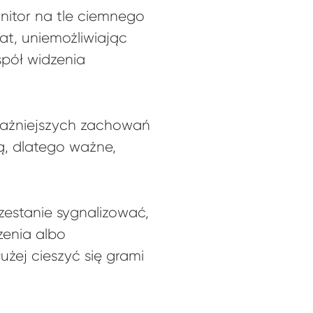
nitor na tle ciemnego
at, uniemożliwiając
spół widzenia
ajważniejszych zachowań
ą, dlatego ważne,
zestanie sygnalizować,
dzenia albo
użej cieszyć się grami