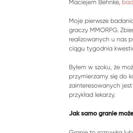
Maciejem Behnke,
bad
Moje pierwsze badani
graczy MMORPG. Zbier
realizowanych u nas p
ciągu tygodnia kwest
Byłem w szoku, że moż
przymierzamy się do k
zainteresowanych jest
przykład lekarzy.
Jak samo granie może
Granie to rozrywka lub