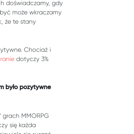
rych doświadczamy, gdy
m i być może wkraczamy
, że te stany
ytywne. Chociaż i
ranie
dotyczy 3%
em było pozytywne
j. W grach MMORPG
czy się każda