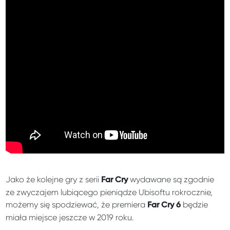
Jako że kolejne gry z serii
wydawane są zgodnie
Far Cry
ze zwyczajem lubiącego pieniądze Ubisoftu rokrocznie,
możemy się spodziewać, że premiera
będzie
Far Cry 6
miała miejsce jeszcze w 2019 roku.