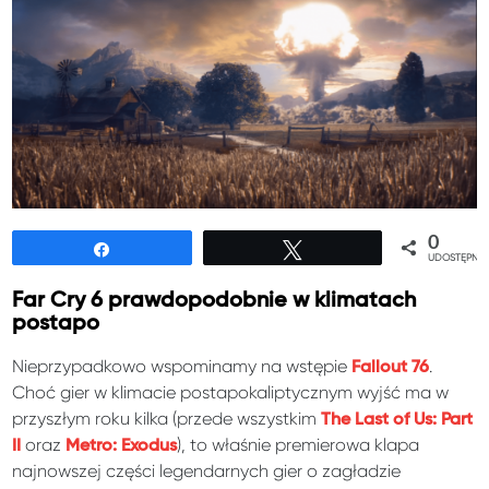
0
Udostępnij
Tweetuj
UDOSTĘPNIE
Far Cry 6 prawdopodobnie w klimatach
postapo
Nieprzypadkowo wspominamy na wstępie
.
Fallout 76
Choć gier w klimacie postapokaliptycznym wyjść ma w
przyszłym roku kilka (przede wszystkim
The Last of Us: Part
oraz
), to właśnie premierowa klapa
II
Metro: Exodus
najnowszej części legendarnych gier o zagładzie