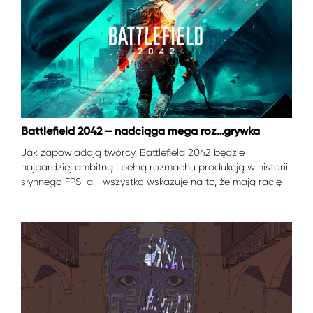
Battlefield 2042 – nadciąga mega roz…grywka
Jak zapowiadają twórcy, Battlefield 2042 będzie
najbardziej ambitną i pełną rozmachu produkcją w historii
słynnego FPS-a. I wszystko wskazuje na to, że mają rację.