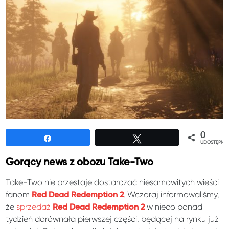
0
Udostępnij
Tweetuj
UDOSTĘPNIE
Gorący news z obozu Take-Two
Take-Two nie przestaje dostarczać niesamowitych wieści
fanom
. Wczoraj informowaliśmy,
Red Dead Redemption 2
że
sprzedaż
w nieco ponad
Red Dead Redemption 2
tydzień dorównała pierwszej części, będącej na rynku już