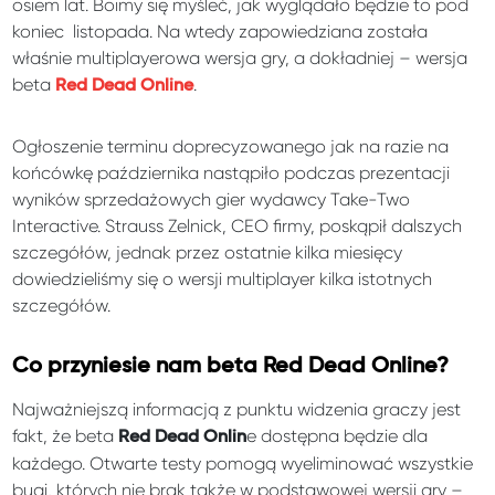
osiem lat. Boimy się myśleć, jak wyglądało będzie to pod
koniec listopada. Na wtedy zapowiedziana została
właśnie multiplayerowa wersja gry, a dokładniej – wersja
beta
.
Red Dead Online
Ogłoszenie terminu doprecyzowanego jak na razie na
końcówkę października nastąpiło podczas prezentacji
wyników sprzedażowych gier wydawcy Take-Two
Interactive. Strauss Zelnick, CEO firmy, poskąpił dalszych
szczegółów, jednak przez ostatnie kilka miesięcy
dowiedzieliśmy się o wersji multiplayer kilka istotnych
szczegółów.
Co przyniesie nam beta Red Dead Online?
Najważniejszą informacją z punktu widzenia graczy jest
fakt, że beta
e dostępna będzie dla
Red Dead Onlin
każdego. Otwarte testy pomogą wyeliminować wszystkie
bugi, których nie brak także w podstawowej wersji gry –