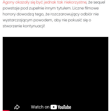
Agony okazały się być jednak tak niekorzystne
, że sequel
powstaje pod zupełnie innym tytułem. Liczne filmowe
horrory dowodzą tego, że rozczarowujący odbiór nie
wystarczającym powodem, aby nie pokusić się o
stworzenie kontynuacji!