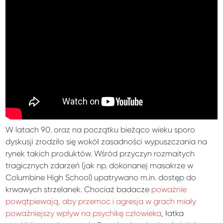
W latach 90. oraz na początku bieżąco wieku sporo
dyskusji zrodziło się wokół zasadności wypuszczania na
rynek takich produktów. Wśród przyczyn rozmaitych
tragicznych zdarzeń (jak np. dokonanej masakrze w
Columbine High School) upatrywano m.in. dostęp do
krwawych strzelanek. Chociaż badacze
poważnie
powątpiewają, aby przemoc i agresja w grach miały
poważniejszy wpływ na psychikę człowieka
, łatka