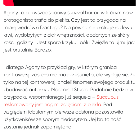
Agony to pierwszoosobowy survival horror, w którym nasz
protagonista trafia do piekła. Czy jest to przygoda na
miarę wędrówki Dantego? Na pewno nie brakuje rozlewu
krwi, wydobytych z ciał wnętrzności, obdartych ze skóry
kości, golizny… Jest sporo krzyku i bólu. Zwięźle to ujmując:
jest brutalnie. Bardzo.
I dlatego Agony to przykład gry, w którym granica
kontrowersji została mocno przesunięta, ale wydaje się, że
tylko na tej kontrowersji chcieli fenomen swojego produktu
zbudować autorzy z Madmind Studio. Podobnie będzie w
przypadku wspomnianego już sequela –
Succubus
reklamowany jest nagimi zdjęciami z piekła
. Pod
względem fabularnym pierwsze odsłona pozostawiła
użytkowników ze sporym niedosytem. Jej brutalność
zostanie jednak zapamiętana.