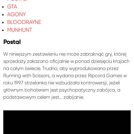
GTA
AGONY
BLOODRAYNE
MUNHUNT
Postal
W niniejszym zestawieniu nie może zabraknąć gry, której
sprzedaży zakazano oficjalnie w ponad dziesięciu krajach
na całym świecie. Trudno, aby wyprodukowana przez
Running with Scissors, a wydana przez Ripcord Games w
roku 1997 strzelanka nie wzbudzała kontrowersji, jeżeli
głównym bohaterem jest psychopatyczny zabójca, a
podstawowym celem jest… zabijanie.