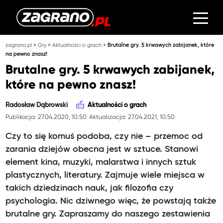
»
»
»
zagrano.pl
Gry
Aktualności o grach
Brutalne gry. 5 krwawych zabijanek, które
na pewno znasz!
Brutalne gry. 5 krwawych zabijanek,
które na pewno znasz!
Radosław Dąbrowski
Aktualności o grach
Publikacja: 27.04.2020, 10:50
Aktualizacja: 27.04.2021, 10:50
Czy to się komuś podoba, czy nie – przemoc od
zarania dziejów obecna jest w sztuce. Stanowi
element kina, muzyki, malarstwa i innych sztuk
plastycznych, literatury. Zajmuje wiele miejsca w
takich dziedzinach nauk, jak filozofia czy
psychologia. Nic dziwnego więc, że powstają także
brutalne gry. Zapraszamy do naszego zestawienia