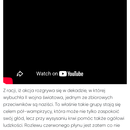
Z racji, iż akcja rozgrywa się w dekadzie, w której
wybuchła II wojna światowa, jednym ze zbiorowych
przeciwników są naziści. To właśnie takie grupy stają się
celem pół-wampirzycy, która może nie tylko zaspokoić
swój głód, lecz przy wysysaniu krwi pomóc także ogółowi
ludzkości. Rozlewu czerwonego płynu jest zatem co nie