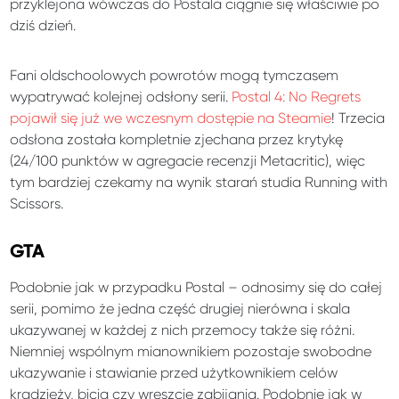
przyklejona wówczas do Postala ciągnie się właściwie po
dziś dzień.
Fani oldschoolowych powrotów mogą tymczasem
wypatrywać kolejnej odsłony serii.
Postal 4: No Regrets
pojawił się już we wczesnym dostępie na Steamie
! Trzecia
odsłona została kompletnie zjechana przez krytykę
(24/100 punktów w agregacie recenzji Metacritic), więc
tym bardziej czekamy na wynik starań studia Running with
Scissors.
GTA
Podobnie jak w przypadku Postal – odnosimy się do całej
serii, pomimo że jedna część drugiej nierówna i skala
ukazywanej w każdej z nich przemocy także się różni.
Niemniej wspólnym mianownikiem pozostaje swobodne
ukazywanie i stawianie przed użytkownikiem celów
kradzieży, bicia czy wreszcie zabijania. Podobnie jak w