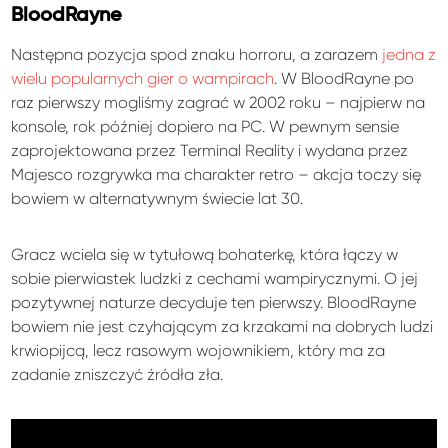
BloodRayne
Następna pozycja spod znaku horroru, a zarazem
jedna z
wielu popularnych gier o wampirach
. W BloodRayne po
raz pierwszy mogliśmy zagrać w 2002 roku – najpierw na
konsole, rok później dopiero na PC. W pewnym sensie
zaprojektowana przez Terminal Reality i wydana przez
Majesco rozgrywka ma charakter retro – akcja toczy się
bowiem w alternatywnym świecie lat 30.
Gracz wciela się w tytułową bohaterkę, która łączy w
sobie pierwiastek ludzki z cechami wampirycznymi. O jej
pozytywnej naturze decyduje ten pierwszy. BloodRayne
bowiem nie jest czyhającym za krzakami na dobrych ludzi
krwiopijcą, lecz rasowym wojownikiem, który ma za
zadanie zniszczyć źródła zła.