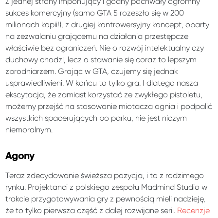
Z jednej strony imponujący i godny pochwały ogromny
sukces komercyjny (samo GTA 5 rozeszło się w 200
milionach kopii!), z drugiej kontrowersyjny koncept, oparty
na zezwalaniu grającemu na działania przestępcze
właściwie bez ograniczeń. Nie o rozwój intelektualny czy
duchowy chodzi, lecz o stawanie się coraz to lepszym
zbrodniarzem. Grając w GTA, czujemy się jednak
usprawiedliwieni. W końcu to tylko gra. I dlatego nasza
ekscytacja, że zamiast korzystać ze zwykłego pistoletu,
możemy przejść na stosowanie miotacza ognia i podpalić
wszystkich spacerujących po parku, nie jest niczym
niemoralnym.
Agony
Teraz zdecydowanie świeższa pozycja, i to z rodzimego
rynku. Projektanci z polskiego zespołu Madmind Studio w
trakcie przygotowywania gry z pewnością mieli nadzieję,
że to tylko pierwsza część z dalej rozwijane serii.
Recenzje