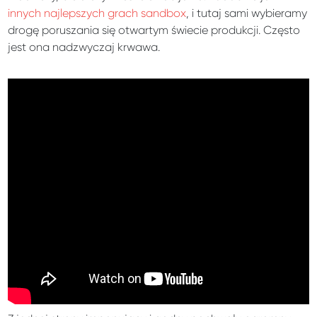
innych najlepszych grach sandbox
, i tutaj sami wybieramy
drogę poruszania się otwartym świecie produkcji. Często
jest ona nadzwyczaj krwawa.