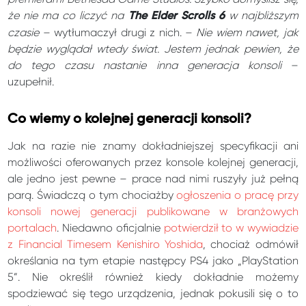
że nie ma co liczyć na
w najbliższym
The Elder Scrolls 6
czasie
– wytłumaczył drugi z nich. –
Nie wiem nawet, jak
będzie wyglądał wtedy świat. Jestem jednak pewien, że
do tego czasu nastanie inna generacja konsoli
–
uzupełnił.
Co wiemy o kolejnej generacji konsoli?
Jak na razie nie znamy dokładniejszej specyfikacji ani
możliwości oferowanych przez konsole kolejnej generacji,
ale jedno jest pewne – prace nad nimi ruszyły już pełną
parą. Świadczą o tym chociażby
ogłoszenia o pracę przy
konsoli nowej generacji publikowane w branżowych
portalach
. Niedawno oficjalnie
potwierdził to w wywiadzie
z Financial Timesem Kenishiro Yoshida
, chociaż odmówił
określania na tym etapie następcy PS4 jako „PlayStation
5”. Nie określił również kiedy dokładnie możemy
spodziewać się tego urządzenia, jednak pokusili się o to