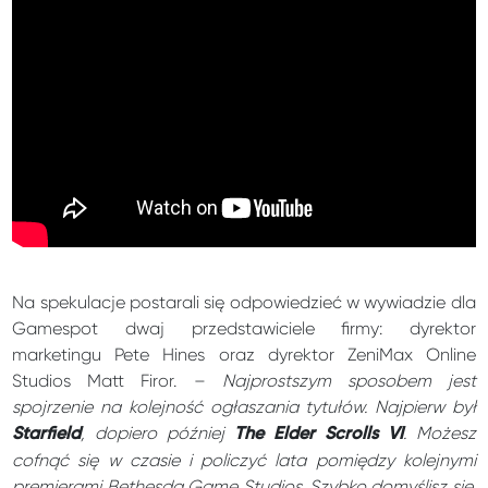
Na spekulacje postarali się odpowiedzieć w wywiadzie dla
Gamespot dwaj przedstawiciele firmy: dyrektor
marketingu Pete Hines oraz dyrektor ZeniMax Online
Studios Matt Firor. –
Najprostszym sposobem jest
spojrzenie na kolejność ogłaszania tytułów. Najpierw był
, dopiero później
. Możesz
Starfield
The Elder Scrolls VI
cofnąć się w czasie i policzyć lata pomiędzy kolejnymi
premierami Bethesda Game Studios. Szybko domyślisz się,