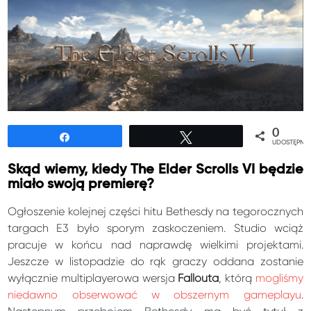
0
Udostępnij
Tweetuj
UDOSTĘPNIE
Skąd wiemy, kiedy The Elder Scrolls VI będzie
miało swoją premierę?
Ogłoszenie kolejnej części hitu Bethesdy na tegorocznych
targach E3 było sporym zaskoczeniem. Studio wciąż
pracuje w końcu nad naprawdę wielkimi projektami.
Jeszcze w listopadzie do rąk graczy oddana zostanie
wyłącznie multiplayerowa wersja
Fallouta
, którą
mogliśmy
niedawno obserwować w obszernym gameplayu
.