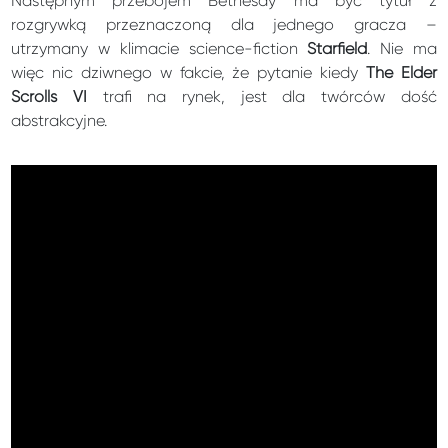
Następnym przebojem Bethesdy ma być tytuł z
rozgrywką przeznaczoną dla jednego gracza –
utrzymany w klimacie science-fiction
Starfield
. Nie ma
więc nic dziwnego w fakcie, że pytanie kiedy
The Elder
Scrolls VI
trafi na rynek, jest dla twórców dość
abstrakcyjne.