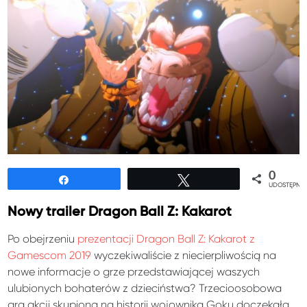
0
Udostępnij
Tweetuj
UDOSTĘPNIE
Nowy trailer Dragon Ball Z: Kakarot
Po obejrzeniu
prezentacji Dragon Ball Z: Kakarot z
Gamescom 2019
wyczekiwaliście z niecierpliwością na
nowe informacje o grze przedstawiającej waszych
ulubionych bohaterów z dzieciństwa? Trzecioosobowa
gra akcji skupiona na historii wojownika Goku doczekała