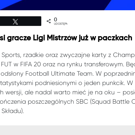
0
Tweetuj
UDOSTĘPNIEŃ
si gracze Ligi Mistrzów już w paczkach
Sports, rzadkie oraz zwyczajne karty z Champ
FUT w FIFA 20 oraz na rynku transferowym. B
odsłony Football Ultimate Team. W poprzedni
tatystykami podniesionymi o jeden punkcik. W t
wersji, ale nadal warto mieć je na oku – posi
kończenia poszczególnych SBC (Squad Battle 
Składu).