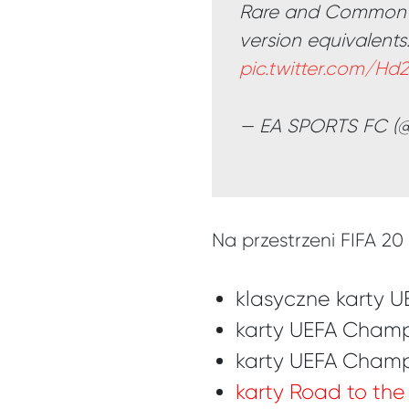
Rare and Commo
version equivalents
pic.twitter.com/Hd
— EA SPORTS FC 
Na przestrzeni FIFA 2
klasyczne karty 
karty UEFA Cham
karty UEFA Cham
karty Road to the 