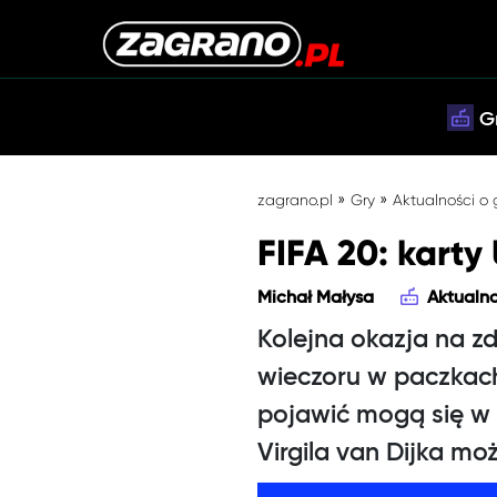
G
»
»
zagrano.pl
Gry
Aktualności o
FIFA 20: karty
Michał Małysa
Aktualno
Kolejna okazja na z
wieczoru w paczkach
pojawić mogą się w 
Virgila van Dijka mo