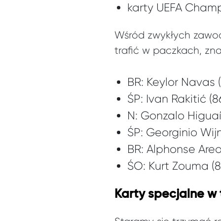
karty UEFA Cham
Wśród zwykłych zawod
trafić w paczkach, zna
BR: Keylor Navas 
ŚP: Ivan Rakitić (
N: Gonzalo Higuaí
ŚP: Georginio Wij
BR: Alphonse Areo
ŚO: Kurt Zouma (
Karty specjalne w 