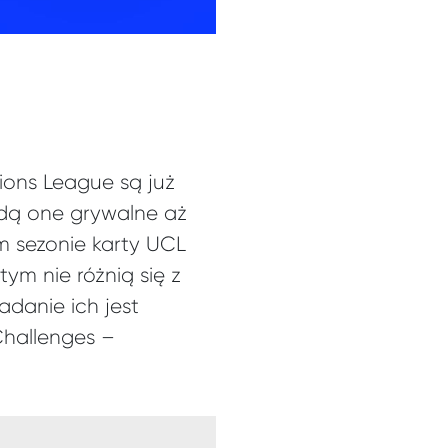
ions League są już
ędą one grywalne aż
m sezonie karty UCL
ym nie różnią się z
adanie ich jest
Challenges –