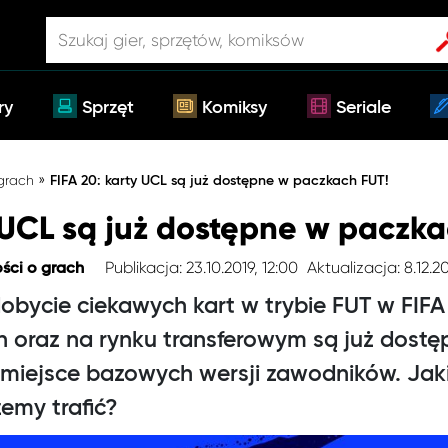
ry
Sprzęt
Komiksy
Seriale
»
 grach
FIFA 20: karty UCL są już dostępne w paczkach FUT!
 UCL są już dostępne w paczka
Publikacja: 23.10.2019, 12:00
Aktualizacja: 8.12.20
ści o grach
dobycie ciekawych kart w trybie FUT w FI
 oraz na rynku transferowym są już dostęp
miejsce bazowych wersji zawodników. Jaki
żemy trafić?