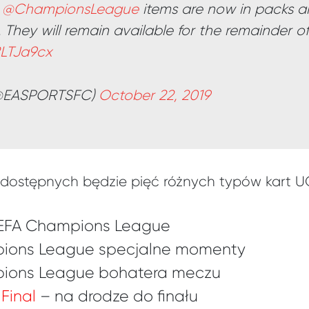
n
@ChampionsLeague
items are now in packs a
. They will remain available for the remainder o
2LTJa9cx
(@EASPORTSFC)
October 22, 2019
0 dostępnych będzie pięć różnych typów kart UC
UEFA Champions League
pions League specjalne momenty
pions League bohatera meczu
Final
– na drodze do finału