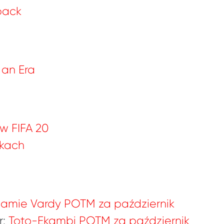
back
 an Era
 w FIFA 20
zkach
Jamie Vardy POTM za październik
r:
Toto-Ekambi POTM za październik