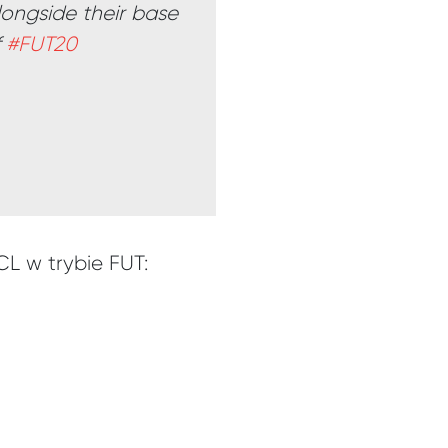
longside their base
f
#FUT20
L w trybie FUT: