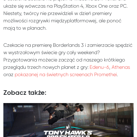
ukaże się wówczas na PlayStation 4, Xbox One oraz PC.
Niestety, twórcy nie przewidzieli w dzień premiery
możliwości rozgrywki międzyplatformowej, ale ponoć
mają to w planach.
Czekacie na premierę Borderlands 3 i zamierzacie spędzić
w wystrzałowym świecie gry cały weekend?
Przygotowania możecie zacząć od naszego krótkiego
przeglądu trzech nowych planet z gry:
Edenu-6
,
Athenas
oraz
pokazanej na świetnych screenach Promethei
.
Zobacz także: