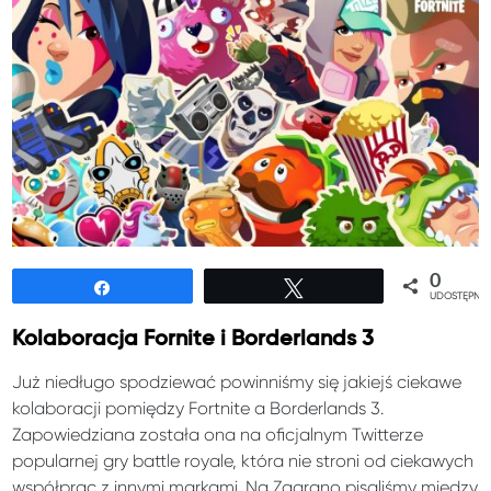
0
Udostępnij
Tweetuj
UDOSTĘPNIE
Kolaboracja Fornite i Borderlands 3
Już niedługo spodziewać powinniśmy się jakiejś ciekawe
kolaboracji pomiędzy Fortnite a Borderlands 3.
Zapowiedziana została ona na oficjalnym Twitterze
popularnej gry battle royale, która nie stroni od ciekawych
współprac z innymi markami. Na Zagrano pisaliśmy między