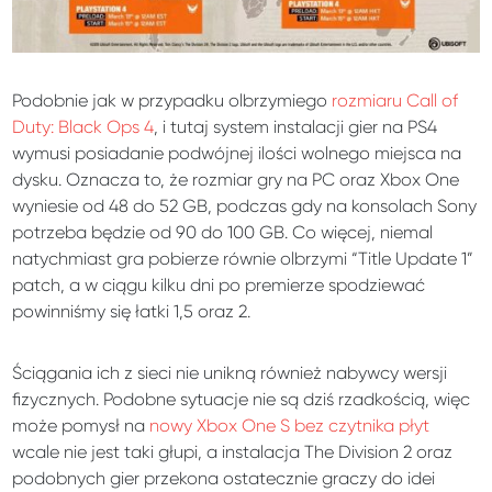
Podobnie jak w przypadku olbrzymiego
rozmiaru Call of
Duty: Black Ops 4
, i tutaj system instalacji gier na PS4
wymusi posiadanie podwójnej ilości wolnego miejsca na
dysku. Oznacza to, że rozmiar gry na PC oraz Xbox One
wyniesie od 48 do 52 GB, podczas gdy na konsolach Sony
potrzeba będzie od 90 do 100 GB. Co więcej, niemal
natychmiast gra pobierze równie olbrzymi “Title Update 1”
patch, a w ciągu kilku dni po premierze spodziewać
powinniśmy się łatki 1,5 oraz 2.
Ściągania ich z sieci nie unikną również nabywcy wersji
fizycznych. Podobne sytuacje nie są dziś rzadkością, więc
może pomysł na
nowy Xbox One S bez czytnika płyt
wcale nie jest taki głupi, a instalacja The Division 2 oraz
podobnych gier przekona ostatecznie graczy do idei