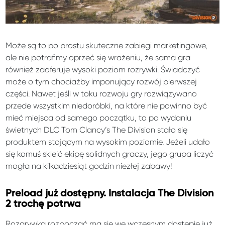
Może są to po prostu skuteczne zabiegi marketingowe,
ale nie potrafimy oprzeć się wrażeniu, że sama gra
również zaoferuje wysoki poziom rozrywki. Świadczyć
może o tym chociażby imponujący rozwój pierwszej
części. Nawet jeśli w toku rozwoju gry rozwiązywano
przede wszystkim niedoróbki, na które nie powinno być
mieć miejsca od samego początku, to po wydaniu
świetnych DLC Tom Clancy’s The Division stało się
produktem stojącym na wysokim poziomie. Jeżeli udało
się komuś skleić ekipę solidnych graczy, jego grupa liczyć
mogła na kilkadziesiąt godzin niezłej zabawy!
Preload już dostępny. Instalacja The Division
2 trochę potrwa
Rozgrywka rozpocząć ma się we wczesnym dostępie już