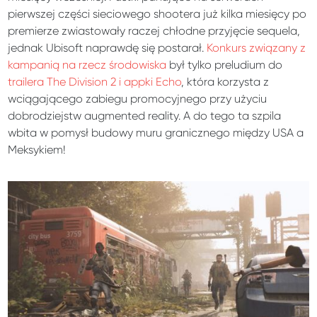
pierwszej części sieciowego shootera już kilka miesięcy po
premierze zwiastowały raczej chłodne przyjęcie sequela,
jednak Ubisoft naprawdę się postarał.
Konkurs związany z
kampanią na rzecz środowiska
był tylko preludium do
trailera The Division 2 i appki Echo
, która korzysta z
wciągającego zabiegu promocyjnego przy użyciu
dobrodziejstw augmented reality. A do tego ta szpila
wbita w pomysł budowy muru granicznego między USA a
Meksykiem!