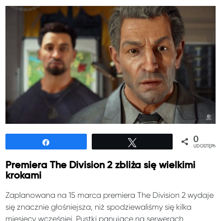
0
Udostępnij
Tweetuj
UDOSTĘPNIE
Premiera The Division 2 zbliża się wielkimi
krokami
Zaplanowana na 15 marca premiera The Division 2 wydaje
się znacznie głośniejsza, niż spodziewaliśmy się kilka
miesięcy wcześniej. Pustki panujące na serwerach