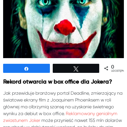
0
Udostępnij
Tweetuj
UDOSTĘPNIE
Rekord otwarcia w box office dla Jokera?
Jak przewiduje branżowy portal Deadline, zmierzający na
światowe ekrany film z Joaquinem Phoeniksem w roli
głównej ma olbrzymią szansę na uzyskanie świetnego
wyniku za debiut w box office.
Reklamowany genialnym
zwiastunem Joker
może przynieść nawet 155 mln dolarów