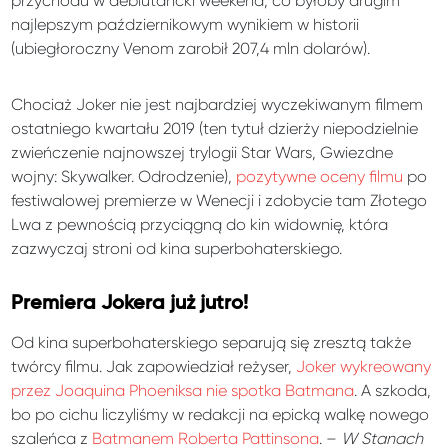
przychodu w debiutancki weekend, co byłoby drugim
najlepszym październikowym wynikiem w historii
(ubiegłoroczny Venom zarobił 207,4 mln dolarów).
Chociaż Joker nie jest najbardziej wyczekiwanym filmem
ostatniego kwartału 2019 (ten tytuł dzierży niepodzielnie
zwieńczenie najnowszej trylogii Star Wars, Gwiezdne
wojny: Skywalker. Odrodzenie),
pozytywne oceny filmu
po
festiwalowej premierze w Wenecji i zdobycie tam Złotego
Lwa z pewnością przyciągną do kin widownię, która
zazwyczaj stroni od kina superbohaterskiego.
Premiera Jokera już jutro!
Od kina superbohaterskiego separują się zresztą także
twórcy filmu. Jak zapowiedział reżyser,
Joker wykreowany
przez Joaquina Phoeniksa nie spotka Batmana
. A szkoda,
bo po cichu liczyliśmy w redakcji na epicką walkę nowego
szaleńca z
Batmanem Roberta Pattinsona
. –
W Stanach