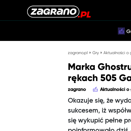
G
»
»
zagrano.pl
Gry
Aktualności o
Marka Ghostru
rękach 505 G
zagrano
Aktualności o
Okazuje się, że wyd
sukcesem, iż współ
się wykupić pełne pr
poinformowało dziś