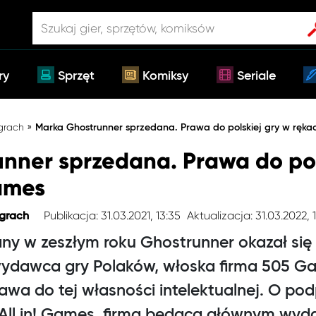
ry
Sprzęt
Komiksy
Seriale
»
 grach
Marka Ghostrunner sprzedana. Prawa do polskiej gry w ręk
nner sprzedana. Prawa do pol
ames
Publikacja: 31.03.2021, 13:35
Aktualizacja: 31.03.2022, 
 grach
any w zeszłym roku Ghostrunner okazał się
wydawca gry Polaków, włoska firma 505 G
awa do tej własności intelektualnej. O podp
 All in! Games, firma będąca głównym wy