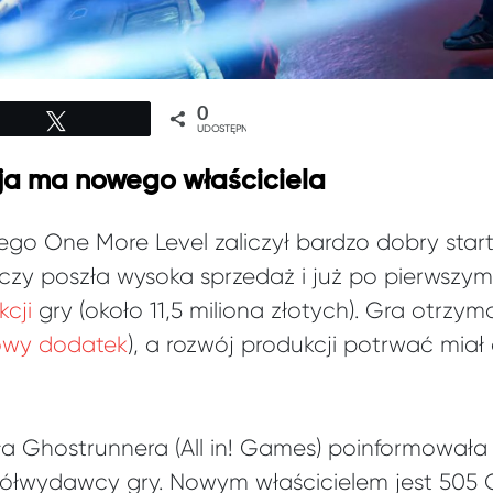
0
Tweetuj
UDOSTĘPNIEŃ
ja ma nowego właściciela
ego One More Level zaliczył bardzo dobry star
czy poszła wysoka sprzedaż i już po pierwszy
kcji
gry (około 11,5 miliona złotych). Gra otrzym
owy dodatek
), a rozwój produkcji potrwać mia
ała Ghostrunnera (All in! Games) poinformował
ółwydawcy gry. Nowym właścicielem jest 505 