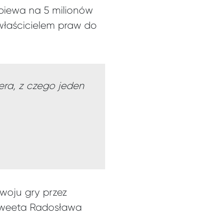
opiewa na 5 milionów
 właścicielem praw do
ra, z czego jeden
woju gry przez
 tweeta Radosława