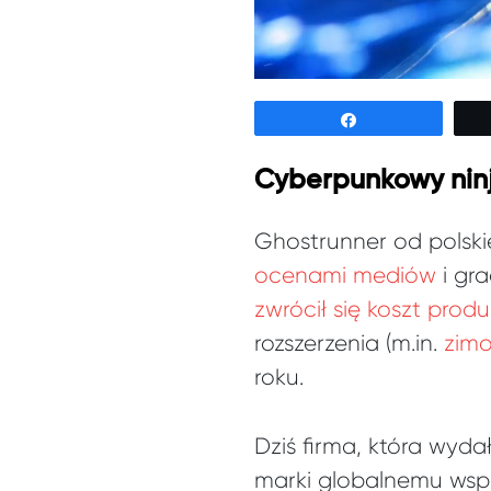
Udostępnij
Cyberpunkowy nin
Ghostrunner od polski
ocenami mediów
i gra
zwrócił się koszt produ
rozszerzenia (m.in.
zim
roku.
Dziś firma, która wyd
marki globalnemu wsp