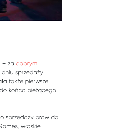
t – za
dobrymi
m dniu sprzedaży
ała także pierwsze
ł do końca bieżącego
a o sprzedaży praw do
Games, włoskie