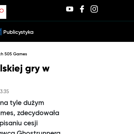
Publicystyka
ach 505 Games
skiej gry w
13:35
 na tyle dużym
ames, zdecydowała
isaniu cesji
dawcą Ghostrunnera.