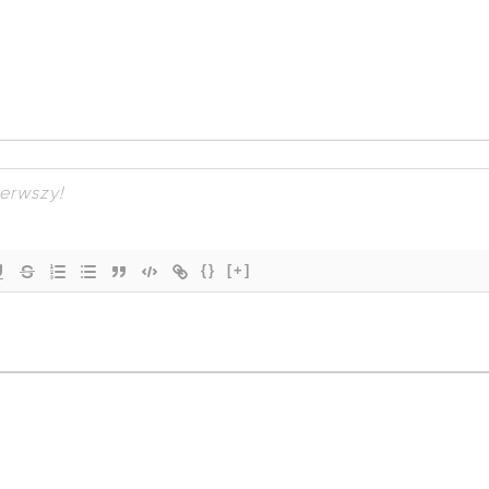
{}
[+]