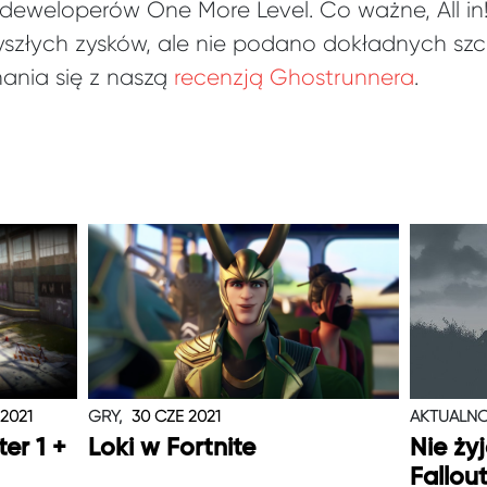
 deweloperów One More Level. Co ważne, All in
yszłych zysków, ale nie podano dokładnych szc
nia się z naszą
recenzją Ghostrunnera
.
 2021
GRY,
30 CZE 2021
AKTUALNO
er 1 +
Loki w Fortnite
Nie ży
Fallou