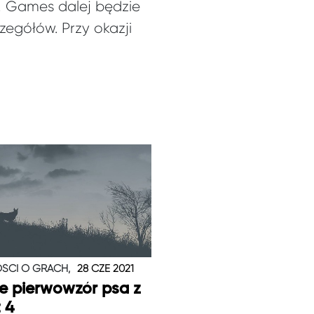
! Games dalej będzie
zegółów. Przy okazji
ŚCI O GRACH,
28 CZE 2021
je pierwowzór psa z
t 4