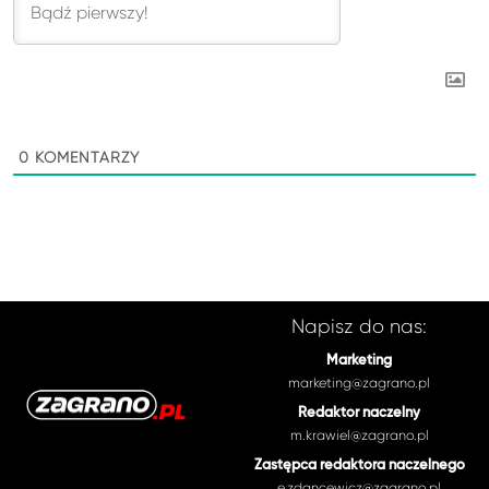
0
KOMENTARZY
Napisz do nas:
Marketing
marketing@zagrano.pl
Redaktor naczelny
m.krawiel@zagrano.pl
Zastępca redaktora naczelnego
e.zdancewicz@zagrano.pl