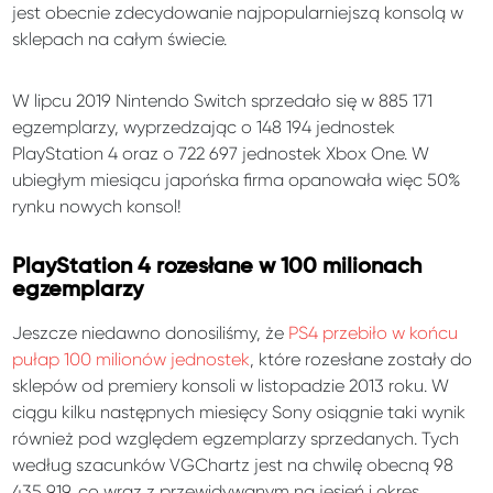
jest obecnie zdecydowanie najpopularniejszą konsolą w
sklepach na całym świecie.
W lipcu 2019 Nintendo Switch sprzedało się w 885 171
egzemplarzy, wyprzedzając o 148 194 jednostek
PlayStation 4 oraz o 722 697 jednostek Xbox One. W
ubiegłym miesiącu japońska firma opanowała więc 50%
rynku nowych konsol!
PlayStation 4 rozesłane w 100 milionach
egzemplarzy
Jeszcze niedawno donosiliśmy, że
PS4 przebiło w końcu
pułap 100 milionów jednostek
, które rozesłane zostały do
sklepów od premiery konsoli w listopadzie 2013 roku. W
ciągu kilku następnych miesięcy Sony osiągnie taki wynik
również pod względem egzemplarzy sprzedanych. Tych
według szacunków VGChartz jest na chwilę obecną 98
435 919, co wraz z przewidywanym na jesień i okres