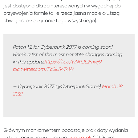
jest dostępna dla zainteresowanych w wygodnej do
przyswojenia formie (o ile rzecz jasna macie dłuższą
chwilę na przeczytanie tego wszystkiego).
Patch 1.2 for Cyberpunk 2077 is coming soon!
Here’s a list of the most notable changes coming
in this update:
https://t.co/wNRJL2mwj9
pic.twitter.com/Fc2lU1474W
— Cyberpunk 2077 (@CyberpunkGame)
March 29,
2021
Głównym mankamentem pozostaje brak daty wydania
aktualizacji – ze względu na
cyberatak
CD Projekt