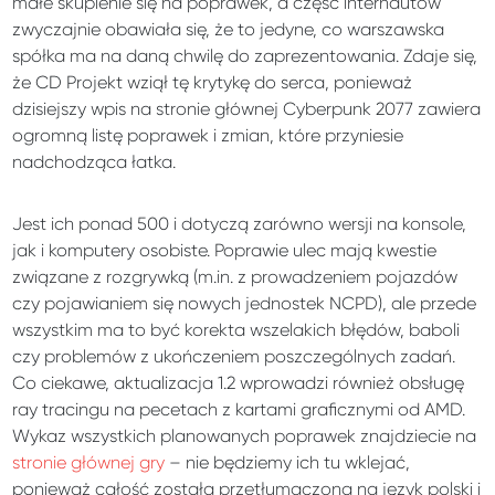
małe skupienie się na poprawek, a część internautów
zwyczajnie obawiała się, że to jedyne, co warszawska
spółka ma na daną chwilę do zaprezentowania. Zdaje się,
że CD Projekt wziął tę krytykę do serca, ponieważ
dzisiejszy wpis na stronie głównej Cyberpunk 2077 zawiera
ogromną listę poprawek i zmian, które przyniesie
nadchodząca łatka.
Jest ich ponad 500 i dotyczą zarówno wersji na konsole,
jak i komputery osobiste. Poprawie ulec mają kwestie
związane z rozgrywką (m.in. z prowadzeniem pojazdów
czy pojawianiem się nowych jednostek NCPD), ale przede
wszystkim ma to być korekta wszelakich błędów, baboli
czy problemów z ukończeniem poszczególnych zadań.
Co ciekawe, aktualizacja 1.2 wprowadzi również obsługę
ray tracingu na pecetach z kartami graficznymi od AMD.
Wykaz wszystkich planowanych poprawek znajdziecie na
stronie głównej gry
– nie będziemy ich tu wklejać,
ponieważ całość została przetłumaczona na język polski i