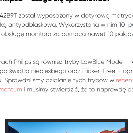
242B9T został wyposażony w dotykową matrycę 
łoką antyodblaskową. Wykorzystana w nim 10-
obsługę monitora za pomocą nawet 10 palców
ch Philips są również tryby LowBlue Mode – r
ego światła niebieskiego oraz Flicker-Free – o
. Sprawdziliśmy działanie tych trybów w
recen
omentum
i musimy stwierdzić, że to naprawdę d