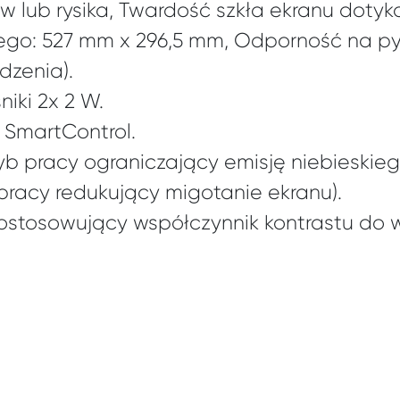
 lub rysika, Twardość szkła ekranu doty
go: 527 mm x 296,5 mm, Odporność na pył 
dzenia).
ki 2x 2 W.
SmartControl.
b pracy ograniczający emisję niebieskieg
b pracy redukujący migotanie ekranu).
ostosowujący współczynnik kontrastu do 