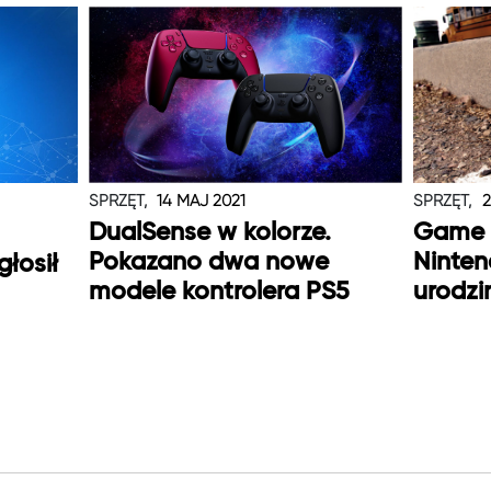
SPRZĘT,
14 MAJ 2021
SPRZĘT,
2
DualSense w kolorze.
Game 
Pokazano dwa nowe
Ninten
głosił
modele kontrolera PS5
urodzi