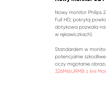
Nowy monitor Philips 
Full HD, pokrytą pow
dotykowa pozwala na 
w rękawiczkach).
Standardem w monitora
potencjalnie szkodliw
oczy migotanie obrazu
326M6VJRMB z linii M