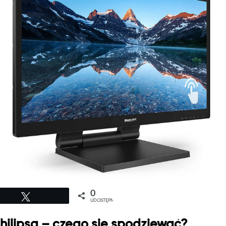
0
Tweetuj
UDOSTĘPNIEŃ
hilipsa – czego się spodziewać?