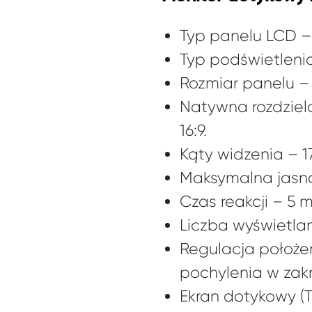
Typ panelu LCD – 
Typ podświetleni
Rozmiar panelu – 
Natywna rozdzielc
16:9.
Kąty widzenia – 178
Maksymalna jasno
Czas reakcji – 5 
Liczba wyświetlan
Regulacja położen
pochylenia w zakr
Ekran dotykowy (