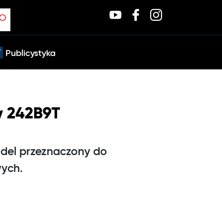
Publicystyka
y 242B9T
odel przeznaczony do
wych.