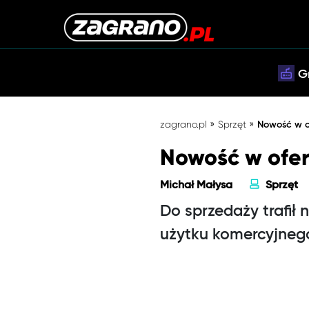
G
»
»
zagrano.pl
Sprzęt
Nowość w of
Nowość w ofer
Michał Małysa
Sprzęt
Do sprzedaży trafił
użytku komercyjneg