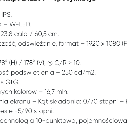
IPS.
a – W-LED.
23,8 cala / 60,5 cm.
zość, odświeżanie, format – 1920 x 1080 (F
° (H) / 178° (V), @ C/R > 10.
ść podświetlenia – 250 cd/m2.
ms GtG.
ych kolorów – 16,7 mln.
ia ekranu – Kąt składania: 0/70 stopni –
esie -5/90 stopni.
Technologia 10-punktowa, pojemnościowa,