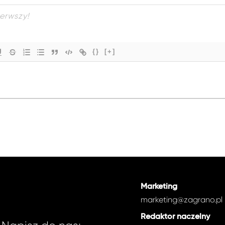
{}
[+]
Marketing
marketing@zagrano.pl
Redaktor naczelny