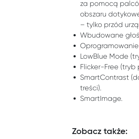
za pomocą palców
obszaru dotykowe
– tylko przód urzą
Wbudowane głośni
Oprogramowanie 
LowBlue Mode (try
Flicker-Free (try
SmartContrast (d
treści).
SmartImage.
Zobacz także: