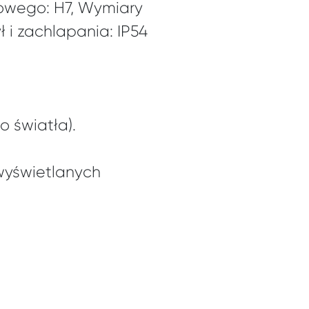
kowego: H7, Wymiary
i zachlapania: IP54
o światła).
wyświetlanych