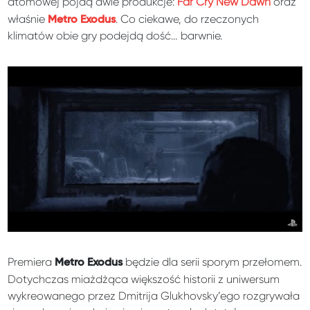
atomowej pójdą dwie produkcje:
Far Cry New Dawn
oraz
właśnie
. Co ciekawe, do rzeczonych
Metro Exodus
klimatów obie gry podejdą dość… barwnie.
Premiera
będzie dla serii sporym przełomem.
Metro Exodus
Dotychczas miażdżąca większość historii z uniwersum
wykreowanego przez Dmitrija Glukhovsky’ego rozgrywała