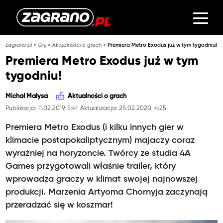
»
»
»
zagrano.pl
Gry
Aktualności o grach
Premiera Metro Exodus już w tym tygodniu!
Premiera Metro Exodus już w tym
tygodniu!
Michał Małysa
Aktualności o grach
Publikacja: 11.02.2019, 5:41
Aktualizacja: 25.02.2020, 4:25
Premiera Metro Exodus (i kilku innych gier w
klimacie postapokaliptycznym) majaczy coraz
wyraźniej na horyzoncie. Twórcy ze studia 4A
Games przygotowali właśnie trailer, który
wprowadza graczy w klimat swojej najnowszej
produkcji. Marzenia Artyoma Chornyja zaczynają
przeradzać się w koszmar!