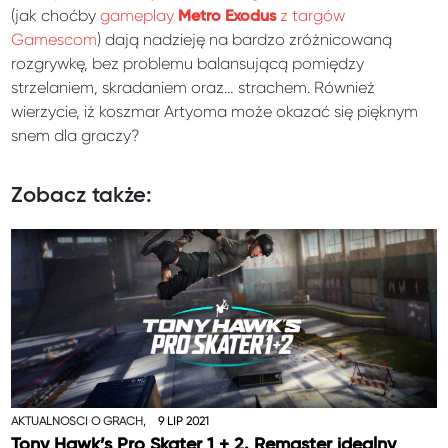
(jak choćby
gameplay
z targów
Metro Exodus
Gamescom
) dają nadzieję na bardzo zróżnicowaną
rozgrywkę, bez problemu balansującą pomiędzy
strzelaniem, skradaniem oraz… strachem. Również
wierzycie, iż koszmar Artyoma może okazać się pięknym
snem dla graczy?
Zobacz także:
AKTUALNOŚCI O GRACH,
9 LIP 2021
Tony Hawk’s Pro Skater 1 + 2. Remaster idealny