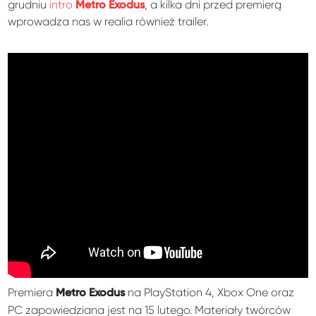
grudniu
intro
, a kilka dni przed premierą
Metro Exodus
wprowadza nas w realia również trailer.
Premiera
na PlayStation 4, Xbox One oraz
Metro Exodus
PC zapowiedziana jest na 15 lutego. Materiały twórców