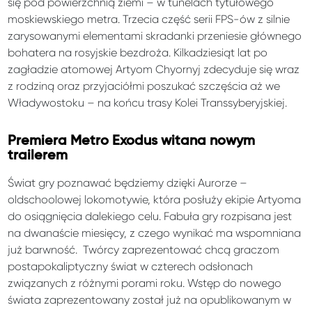
się pod powierzchnią ziemi – w tunelach tytułowego
moskiewskiego metra. Trzecia część serii FPS-ów z silnie
zarysowanymi elementami skradanki przeniesie głównego
bohatera na rosyjskie bezdroża. Kilkadziesiąt lat po
zagładzie atomowej Artyom Chyornyj zdecyduje się wraz
z rodziną oraz przyjaciółmi poszukać szczęścia aż we
Władywostoku – na końcu trasy Kolei Transsyberyjskiej.
Premiera Metro Exodus witana nowym
trailerem
Świat gry poznawać będziemy dzięki Aurorze –
oldschoolowej lokomotywie, która posłuży ekipie Artyoma
do osiągnięcia dalekiego celu. Fabuła gry rozpisana jest
na dwanaście miesięcy, z czego wynikać ma wspomniana
już barwność. Twórcy zaprezentować chcą graczom
postapokaliptyczny świat w czterech odsłonach
związanych z różnymi porami roku. Wstęp do nowego
świata zaprezentowany został już na opublikowanym w