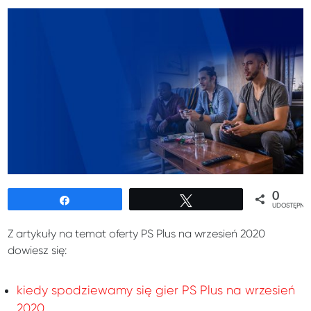
0
Udostępnij
Tweetuj
UDOSTĘPNIE
Z artykuły na temat oferty PS Plus na wrzesień 2020
dowiesz się:
kiedy spodziewamy się gier PS Plus na wrzesień
2020
,