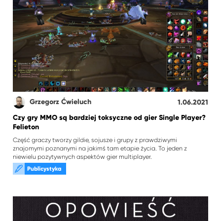
Grzegorz Ćwieluch
1.06.2021
Czy gry MMO są bardziej toksyczne od gier Single Player?
Felieton
Część graczy tworzy gildie, sojusze i grupy z prawdziwymi
znajomymi poznanymi na jakimś tam etapie życia. To jeden z
niewielu pozytywnych aspektów gier multiplayer.
Publicystyka