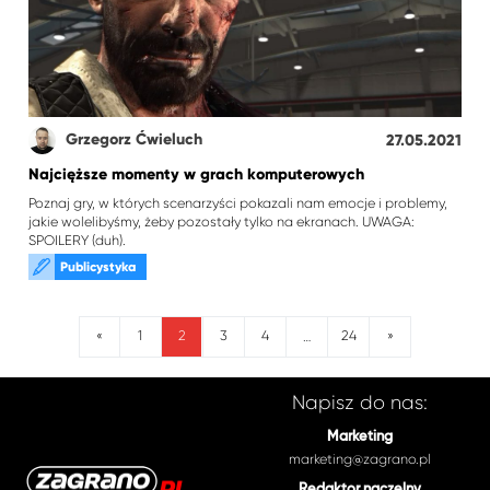
Grzegorz Ćwieluch
27.05.2021
Najcięższe momenty w grach komputerowych
Poznaj gry, w których scenarzyści pokazali nam emocje i problemy,
jakie wolelibyśmy, żeby pozostały tylko na ekranach. UWAGA:
SPOILERY (duh).
Publicystyka
2
«
1
3
4
24
»
…
Napisz do nas:
Marketing
marketing@zagrano.pl
Redaktor naczelny