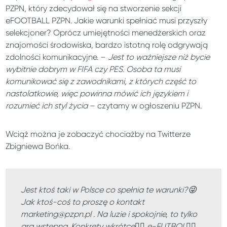
PZPN, który zdecydował się na stworzenie sekcji
eFOOTBALL PZPN. Jakie warunki spełniać musi przyszły
selekcjoner? Oprócz umiejętności menedżerskich oraz
znajomości środowiska, bardzo istotną rolę odgrywają
zdolności komunikacyjne. –
Jest to ważniejsze niż bycie
wybitnie dobrym w FIFA czy PES. Osoba ta musi
komunikować się z zawodnikami, z których część to
nastolatkowie, więc powinna mówić ich językiem i
rozumieć ich styl życia
– czytamy w ogłoszeniu PZPN.
Wciąż można je zobaczyć chociażby na Twitterze
Zbigniewa Bońka.
Jest ktoś taki w Polsce co spełnia te warunki?😜
Jak ktoś-coś to proszę o kontakt
marketing@pzpn.pl
. Na luzie i spokojnie, to tylko
gra wstępna. Konkrety wkrótce👍🏻 e-FUTBOL👍🏻