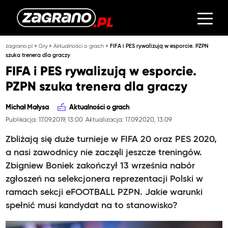
»
»
»
zagrano.pl
Gry
Aktualności o grach
FIFA i PES rywalizują w esporcie. PZPN
szuka trenera dla graczy
FIFA i PES rywalizują w esporcie.
PZPN szuka trenera dla graczy
Michał Małysa
Aktualności o grach
Publikacja: 17.09.2019, 13:00
Aktualizacja: 17.09.2020, 13:09
Zbliżają się duże turnieje w FIFA 20 oraz PES 2020,
a nasi zawodnicy nie zaczęli jeszcze treningów.
Zbigniew Boniek zakończył 13 września nabór
zgłoszeń na selekcjonera reprezentacji Polski w
ramach sekcji eFOOTBALL PZPN. Jakie warunki
spełnić musi kandydat na to stanowisko?