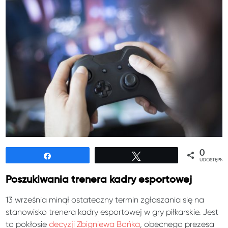
0
Udostępnij
Tweetuj
UDOSTĘPNIE
Poszukiwania trenera kadry esportowej
13 września minął ostateczny termin zgłaszania się na
stanowisko trenera kadry esportowej w gry piłkarskie. Jest
to pokłosie
decyzji Zbigniewa Bońka
, obecnego prezesa