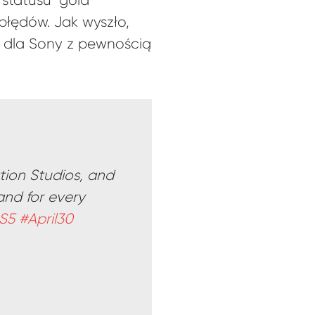
statusu “gold”
błędów. Jak wyszło,
y dla Sony z pewnością
ion Studios, and
and for every
S5
#April30