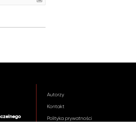
Autorzy
Kontakt
aczelnego
Polityka prywatności
.pl
zagrano.pl © 2026