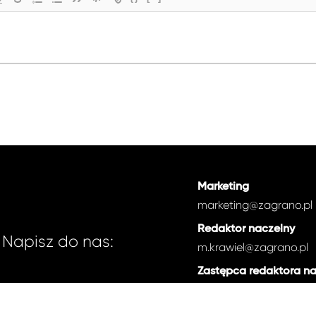
Marketing
marketing@zagrano.pl
Redaktor naczelny
Napisz do nas:
m.krawiel@zagrano.pl
Zastępca redaktora n
e.zdancewicz@zagrano