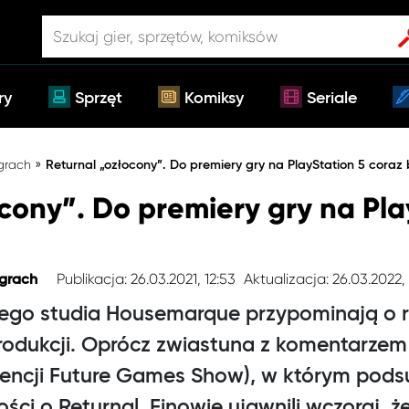
ry
Sprzęt
Komiksy
Seriale
»
 grach
Returnal „ozłocony”. Do premiery gry na PlayStation 5 coraz b
cony”. Do premiery gry na Pla
Publikacja: 26.03.2021, 12:53
Aktualizacja: 26.03.2022, 
 grach
iego studia Housemarque przypominają o r
rodukcji. Oprócz zwiastuna z komentarzem 
ferencji Future Games Show), w którym po
i o Returnal, Finowie ujawnili wczoraj, że