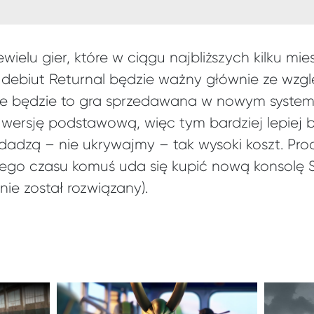
ielu gier, które w ciągu najbliższych kilku mie
c debiut Returnal będzie ważny głównie ze wz
że będzie to gra sprzedawana w nowym system
ersję podstawową, więc tym bardziej lepiej by b
dadzą – nie ukrywajmy – tak wysoki koszt. Prod
tego czasu komuś uda się kupić nową konsolę S
nie został rozwiązany).