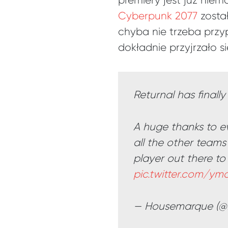
premiery jest już nie
Cyberpunk 2077
zosta
chyba nie trzeba przy
dokładnie przyjrzało s
Returnal has finall
A huge thanks to e
all the other teams
player out there to
pic.twitter.com/y
— Housemarque (