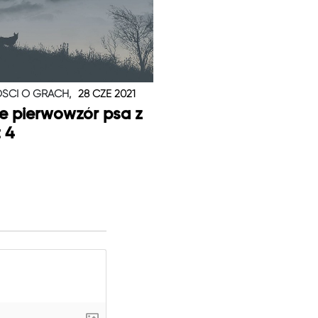
ŚCI O GRACH,
28 CZE 2021
je pierwowzór psa z
t 4