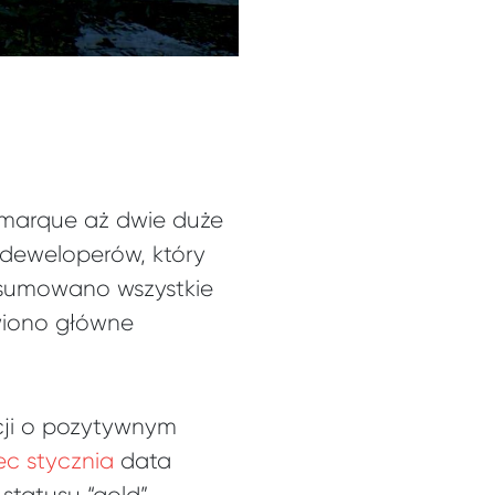
semarque aż dwie duże
 deweloperów, który
dsumowano wszystkie
wiono główne
cji o pozytywnym
ec stycznia
data