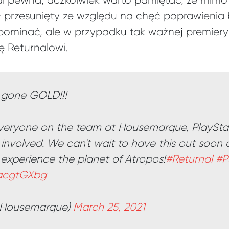
mal pewna, aczkolwiek warto pamiętać, że mimo 
ł przesunięty ze względu na chęć poprawienia 
pominać, ale w przypadku tak ważnej premier
ię Returnalowi.
y gone GOLD!!!
veryone on the team at Housemarque, PlayStat
 involved. We can't wait to have this out soon 
 experience the planet of Atropos!
#Returnal
#P
macgtGXbg
@Housemarque)
March 25, 2021