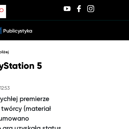
Publicystyka
liżej
yStation 5
12:53
ychłej premierze
twórcy (materiał
dsumowano
 gra uzyskała status