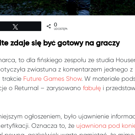
0
Tweetuj
UDOSTĘPNIEŃ
ite zdaje się być gotowy na graczy
marca, to dla fińskiego zespołu ze studia Hou
dotyczyła zwiastuna z komentarzem jednego z
 trakcie
Future Games Show
. W materiale po
cje o Returnal – zarysowano
fabułę
i przedsta
iejszym ogłoszeniem, było ujawnienie informa
rtyfikacji. Oznacza to, że
ujawniona pod koni