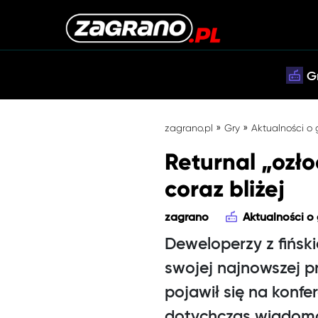
G
»
»
zagrano.pl
Gry
Aktualności o
Returnal „ozło
coraz bliżej
zagrano
Aktualności o
Deweloperzy z fińsk
swojej najnowszej p
pojawił się na kon
dotychczas wiadomośc