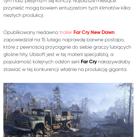
tym nasz pesymizm się kończy. Najbliższe miesiące
przynieść mogą bowiem entuzjastom tych klimatów kilka
niezłych produkcji.
Opublikowany niedawno
trailer
Far Cry New Dawn
zapowiedział na 15 lutego naprawdę barwne postapo,
które z pewnością przyciągnie do siebie graczy lubiących
głośne hity. Ubisoft jest w tej materii specjalistą, a
popularność kolejnych odsłon serii
nakazywałaby
Far Cry
stawiać w tej konkurencji właśnie na produkcję giganta.