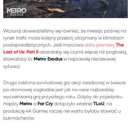
Wczoraj dowiedzieliśmy się również, że miesiąc później na
rynek trafić może kolejny przebój utrzymany w klimatach
postapokaliptycznych. Jeśli marcowa
data premiery
The
okazałaby się czymś więcej niż pogłoską,
Last of Us: Part II
stawiałoby to
w naprawdę nieciekawej
Metro Exodus
sytuacji.
Druga odsłona survivalowej gry akcji osadzonej w świecie
po atomowej zagładzie jest jak na razie najbardziej
wyczekiwaną grą przyszłego roku. Gdyby do pojedynku
między
a
dołączyło właśnie
, na
Metro
Far Cry
TLoU
produkcję 4A Games raczej nie warto byłoby stawiać u
bukmacherów.